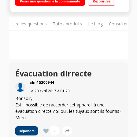
Rejoindre
Poser une question à la communauté
Affichage du temps restant Pompe à chaleur A -
Programmateur 6ème sens
Lire les questions
Tutos produits
Le blog
Consulter sur
Évacuation dirrecte
alin15200944
Le
20 avril 2017
à
01:23
Bonsoir,
Est il possible de raccorder cet appareil à une
évacuation directe ? Si oui, les tuyaux sont ils fournis?
Merci
0
Répondre