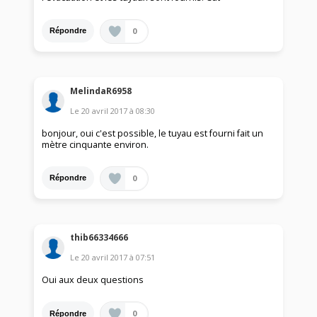
0
Répondre
MelindaR6958
Le
20 avril 2017
à
08:30
bonjour, oui c'est possible, le tuyau est fourni fait un
mètre cinquante environ.
0
Répondre
thib66334666
Le
20 avril 2017
à
07:51
Oui aux deux questions
0
Répondre