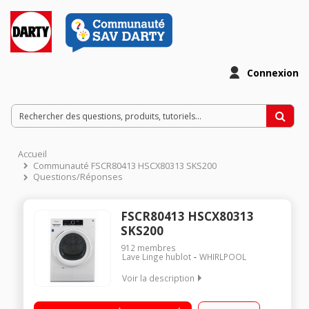
Connexion
Accueil
Communauté FSCR80413 HSCX80313 SKS200
Questions/Réponses
FSCR80413 HSCX80313
SKS200
912
membres
Lave Linge hublot
WHIRLPOOL
Voir la description
Capacité 8 kg - Condensation Séchage par sonde (arrêt
automatique dès que le linge est sec) Départ différé /