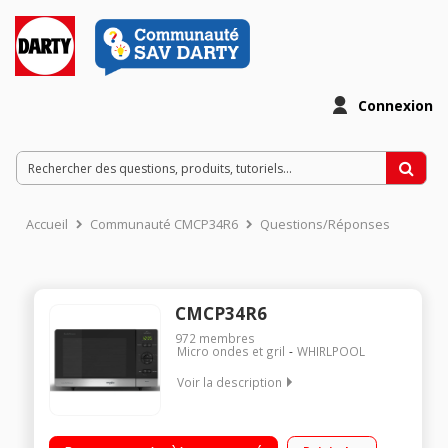
Connexion
Accueil
Communauté CMCP34R6
Questions/Réponses
CMCP34R6
972
membres
Micro ondes et gril
WHIRLPOOL
Voir la description
Capacité 25L - MO 800W / Gril 800W 52 cm x 30,1 cm x 42,5 cm
- Plateau 28 cm Programmation électronique - Cavité Peinte