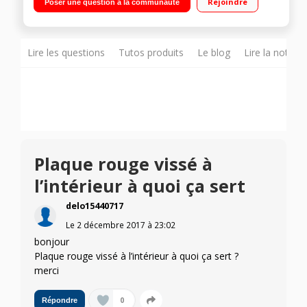
Rejoindre
Poser une question à la communauté
Cuisson vapeur - Bread Defrost - Fonction Chef Menu -
Fonction Jet Start
Lire les questions
Tutos produits
Le blog
Lire la notice
Plaque rouge vissé à
l’intérieur à quoi ça sert
delo15440717
Le
2 décembre 2017
à
23:02
bonjour
Plaque rouge vissé à l’intérieur à quoi ça sert ?
merci
0
Répondre