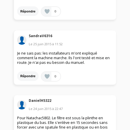
0
Répondre
SandraV6316
Le
25 juin 2015
à
11:52
Je ne sais pas: les installateurs m'ont expliqué
comment la machine marche. Ils l'ont testé et mise en
route. Je n'ai pas eu besoin du manuel.
0
Répondre
DanielH5322
Le
24 juin 2015
à
22:47
Pour Natachac5802. Le filtre est sous la plinthe en
plastique du bas. Elle s'enlève en 15 secondes sans
forcer avec une spatule fine en plastique ou en bois