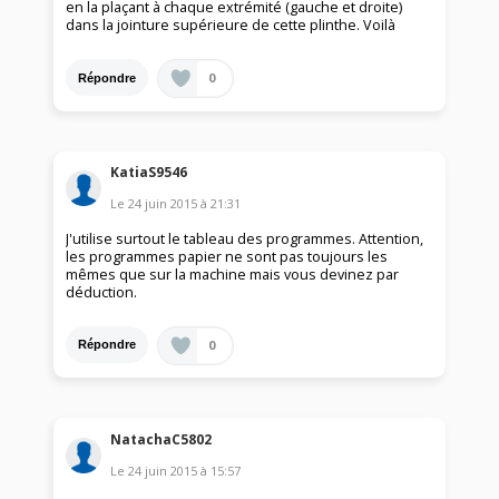
en la plaçant à chaque extrémité (gauche et droite)
dans la jointure supérieure de cette plinthe. Voilà
0
Répondre
KatiaS9546
Le
24 juin 2015
à
21:31
J'utilise surtout le tableau des programmes. Attention,
les programmes papier ne sont pas toujours les
mêmes que sur la machine mais vous devinez par
déduction.
0
Répondre
NatachaC5802
Le
24 juin 2015
à
15:57