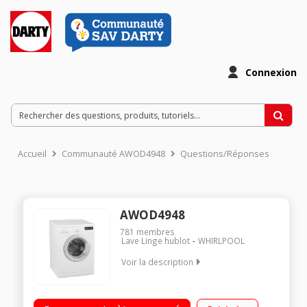
Connexion
Accueil
Communauté AWOD4948
Questions/Réponses
AWOD4948
781
membres
Lave Linge hublot
WHIRLPOOL
Voir la description
Capacité 9 kg (tambour 58 L) - Classe A+++ / Essorage
variable jusqu'à 1400 tours/min / Fin différée / Affichage du