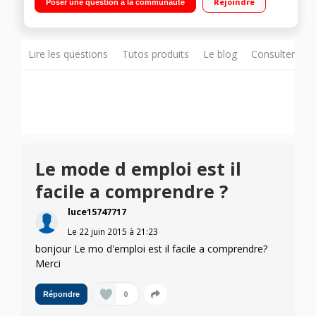
Rejoindre
Poser une question à la communauté
temps restant / Economique en eau et électricité
Lire les questions
Tutos produits
Le blog
Consulter sur
Le mode d emploi est il
facile a comprendre ?
luce15747717
Le
22 juin 2015
à
21:23
bonjour Le mo d'emploi est il facile a comprendre?
Merci
0
Répondre