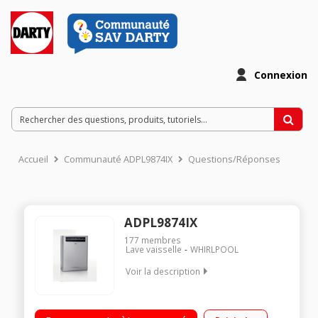
Connexion
Accueil
Communauté ADPL9874IX
Questions/Réponses
ADPL9874IX
177
membres
Lave vaisselle
WHIRLPOOL
Voir la description
Largeur 60 cm (13 couverts) - 44 dB (silencieux) /
Consommation d'eau 10 L /cycle - Classe A+++ / Départ différé