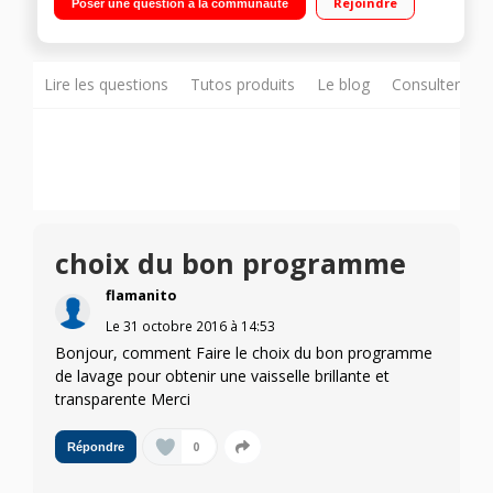
Rejoindre
Poser une question à la communauté
1h à 24h / affichage du temps restant / Haute pression
Powerclean - Séchage Powerdry
Lire les questions
Tutos produits
Le blog
Consulter sur
choix du bon programme
flamanito
Le
31 octobre 2016
à
14:53
Bonjour, comment Faire le choix du bon programme
de lavage pour obtenir une vaisselle brillante et
transparente Merci
0
Répondre