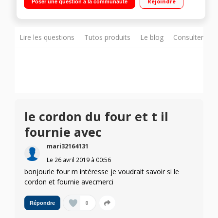
Rejoindre
Poser une question à la communauté
Lire les questions
Tutos produits
Le blog
Consulter sur
le cordon du four et t il
fournie avec
mari32164131
Le
26 avril 2019
à
00:56
bonjourle four m intéresse je voudrait savoir si le
cordon et fournie avecmerci
0
Répondre