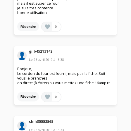
mais il est super ce four
je suis très contente
bonne utilisation
0
Répondre
gilb45213142
Le
26 avril 2019
à
13:38
Bonjour,
Le cordon du four est fourni, mais pas la fiche. Soit
vous le branchez
en direct (à éviter) ou vous mettez une fiche 16amp+t.
0
Répondre
chih35553565
Le
26 avril 2019
à
13:33