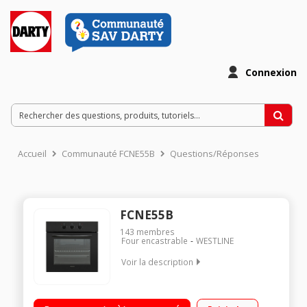
Connexion
Accueil
Communauté FCNE55B
Questions/Réponses
FCNE55B
143
membres
Four encastrable
WESTLINE
Voir la description
Classe énergétique B Convection naturelle 3 modes de
cuisson - Capacité de 55 litres Nettoyage par email