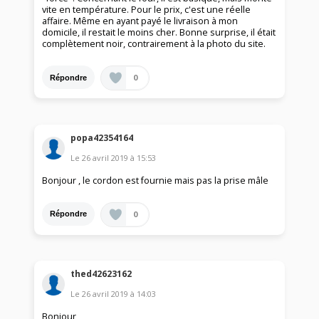
vite en température. Pour le prix, c'est une réelle
affaire. Même en ayant payé le livraison à mon
domicile, il restait le moins cher. Bonne surprise, il était
complètement noir, contrairement à la photo du site.
0
Répondre
popa42354164
Le
26 avril 2019
à
15:53
Bonjour , le cordon est fournie mais pas la prise mâle
0
Répondre
thed42623162
Le
26 avril 2019
à
14:03
Bonjour,