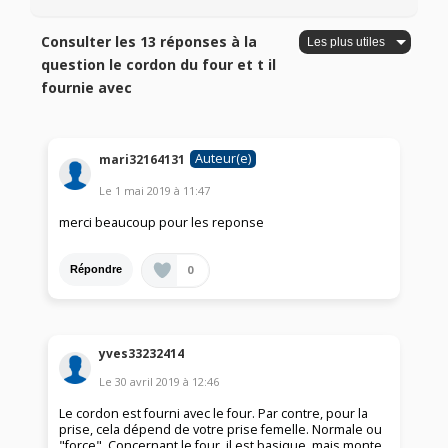
Consulter les 13 réponses à la
question le cordon du four et t il
fournie avec
Auteur(e)
mari32164131
Le
1 mai 2019
à
11:47
merci beaucoup pour les reponse
0
Répondre
yves33232414
Le
30 avril 2019
à
12:46
Le cordon est fourni avec le four. Par contre, pour la
prise, cela dépend de votre prise femelle. Normale ou
"force". Concernant le four, il est basique, mais monte