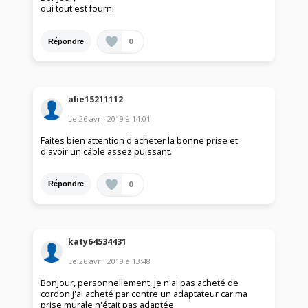
oui tout est fourni
0
Répondre
alie15211112
Le
26 avril 2019
à
14:01
Faites bien attention d'acheter la bonne prise et
d'avoir un câble assez puissant.
0
Répondre
katy64534431
Le
26 avril 2019
à
13:48
Bonjour, personnellement, je n'ai pas acheté de
cordon j'ai acheté par contre un adaptateur car ma
prise murale n'était pas adaptée