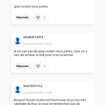
quel cordon vous parlez
0
Répondre
elod54113314
Le
26 avril 2019
à
12:32
Je ne sais pas de quel cordon vous parlez, mais on a
rien dû acheter à côté pour m'en brancher
0
Répondre
alie15211112
Le
26 avril 2019
à
11:58
Bonjour?Oui,le cordon est fourni avec.Et je suis très
satisfaite du four.Si vous ne recherchez pas de