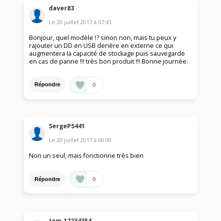
daver83
Le
20 juillet 2017
à
07:43
Bonjour, quel modèle !? sinon non, mais tu peux y
rajouter un DD en USB derière en externe ce qui
augmentera la capacité de stockage puis sauvegarde
en cas de panne !!! très bon produit !!! Bonne journée.
0
Répondre
SergeP5441
Le
20 juillet 2017
à
00:00
Non un seul, mais fonctionne très bien
0
Répondre
tom.12234354