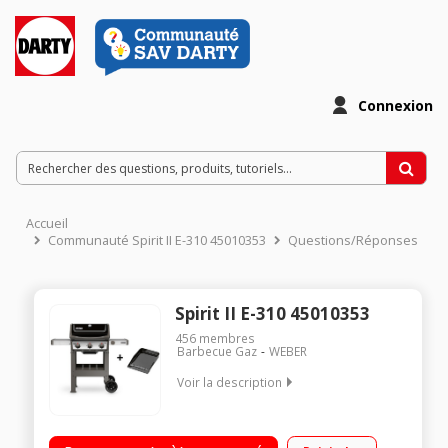
Connexion
Accueil
Communauté Spirit II E-310 45010353
Questions/Réponses
Spirit II E-310 45010353
456
membres
Barbecue Gaz
WEBER
Voir la description
Barbecue gaz avec plancha fournie 3 brûleurs gaz - Puissance
8600 W - Allumage piézoélectronique Jusqu'à 12 couverts -