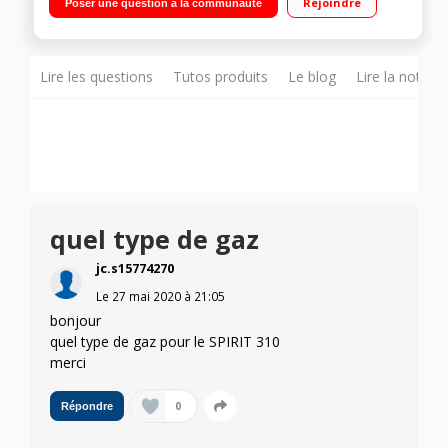
Rejoindre
Poser une question à la communauté
Surface de cuisson 60 x 44 cm Plan de travail rabattable
Lire les questions
Tutos produits
Le blog
Lire la notice
quel type de gaz
jc.s15774270
Le
27 mai 2020
à
21:05
bonjour
quel type de gaz pour le SPIRIT 310
merci
0
Répondre