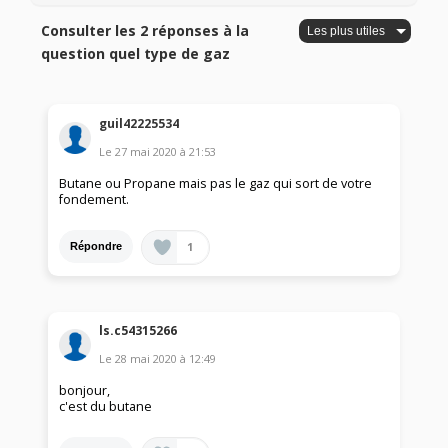
Consulter les 2 réponses à la
question quel type de gaz
guil42225534
Le
27 mai 2020
à
21:53
Butane ou Propane mais pas le gaz qui sort de votre
fondement.
1
Répondre
ls.c54315266
Le
28 mai 2020
à
12:49
bonjour,
c'est du butane