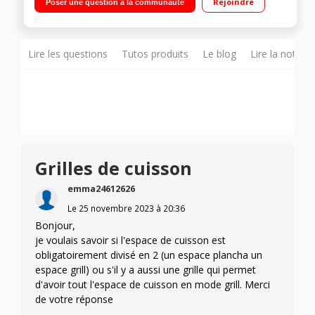
Rejoindre
Poser une question à la communauté
Surface de cuisson 60 x 44 cm Plan de travail rabattable
Lire les questions
Tutos produits
Le blog
Lire la notice
Grilles de cuisson
emma24612626
Le
25 novembre 2023
à
20:36
Bonjour,
je voulais savoir si l'espace de cuisson est
obligatoirement divisé en 2 (un espace plancha un
espace grill) ou s'il y a aussi une grille qui permet
d'avoir tout l'espace de cuisson en mode grill. Merci
de votre réponse