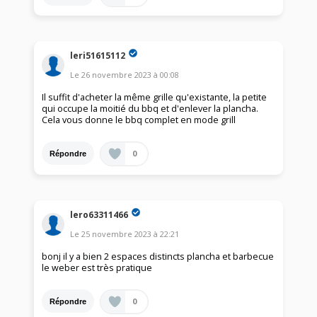
leri51615112
Le
26 novembre 2023
à
00:08
Il suffit d'acheter la même grille qu'existante, la petite
qui occupe la moitié du bbq et d'enlever la plancha.
Cela vous donne le bbq complet en mode grill
0
Répondre
lero63311466
Le
25 novembre 2023
à
22:21
bonj il y a bien 2 espaces distincts plancha et barbecue
le weber est très pratique
0
Répondre