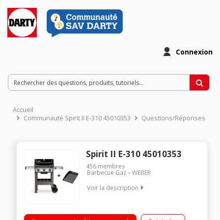
Connexion
Accueil
Communauté Spirit II E-310 45010353
Questions/Réponses
Spirit II E-310 45010353
456
membres
Barbecue Gaz
WEBER
Voir la description
Barbecue gaz avec plancha fournie 3 brûleurs gaz - Puissance
8600 W - Allumage piézoélectronique Jusqu'à 12 couverts -