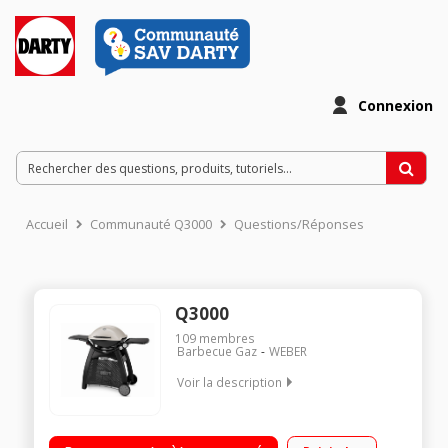
Connexion
Accueil
Communauté Q3000
Questions/Réponses
Q3000
109
membres
Barbecue Gaz
WEBER
Voir la description
2 bruleurs - puissance 6,4 kw 2 modes de cuisson Grille de
cuisson en 2 parties 2 tablettes rabattables