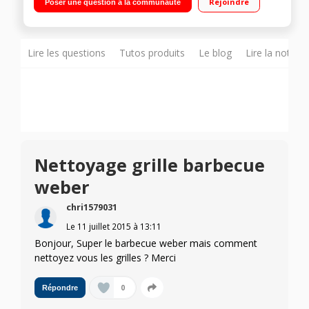
Rejoindre
Poser une question à la communauté
Lire les questions
Tutos produits
Le blog
Lire la notice
Nettoyage grille barbecue
weber
chri1579031
Le
11 juillet 2015
à
13:11
Bonjour, Super le barbecue weber mais comment
nettoyez vous les grilles ? Merci
0
Répondre