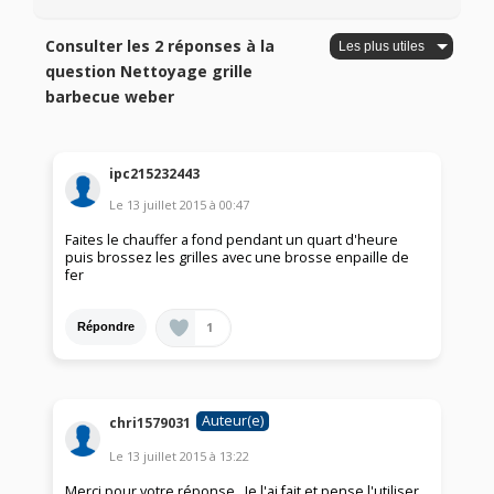
Consulter les 2 réponses à la
question Nettoyage grille
barbecue weber
ipc215232443
Le
13 juillet 2015
à
00:47
Faites le chauffer a fond pendant un quart d'heure
puis brossez les grilles avec une brosse enpaille de
fer
1
Répondre
Auteur(e)
chri1579031
Le
13 juillet 2015
à
13:22
Merci pour votre réponse . Je l'ai fait et pense l'utiliser