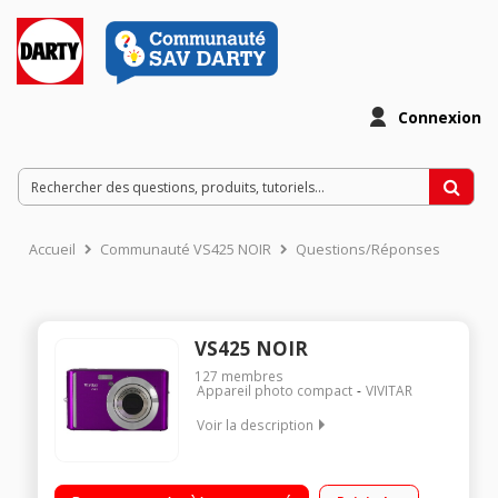
Connexion
Accueil
Communauté VS425 NOIR
Questions/Réponses
VS425 NOIR
127
membres
Appareil photo compact
VIVITAR
Voir la description
Boîtier slim Capteur de 16 millions de pixels Ecran 2.4" Zoom
numérique 4x