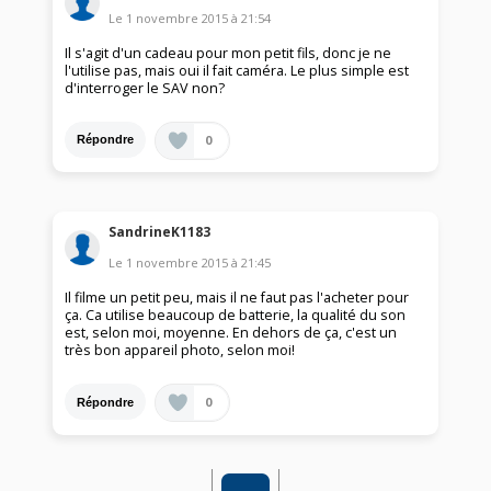
Le
1 novembre 2015
à
21:54
Il s'agit d'un cadeau pour mon petit fils, donc je ne
l'utilise pas, mais oui il fait caméra. Le plus simple est
d'interroger le SAV non?
0
Répondre
SandrineK1183
Le
1 novembre 2015
à
21:45
Il filme un petit peu, mais il ne faut pas l'acheter pour
ça. Ca utilise beaucoup de batterie, la qualité du son
est, selon moi, moyenne. En dehors de ça, c'est un
très bon appareil photo, selon moi!
0
Répondre