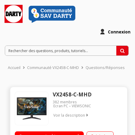
Connexion
Accueil
Communauté VX2458-C-MHD
Questions/Réponses
VX2458-C-MHD
382
membres
Ecran PC
VIEWSONIC
Voir la description
144Hz Freesync 1ms 3*HDMI, Displayport et enceinte Flicker
Free et BlueLight Filter VESA 100*100