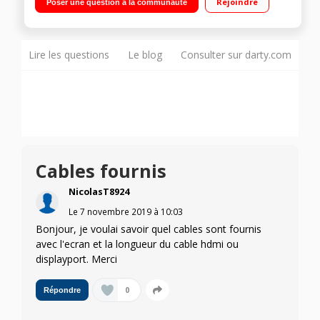
Rejoindre
Poser une question à la communauté
Lire les questions
Le blog
Consulter sur darty.com
Cables fournis
NicolasT8924
Le
7 novembre 2019
à
10:03
Bonjour, je voulai savoir quel cables sont fournis
avec l'ecran et la longueur du cable hdmi ou
displayport. Merci
0
Répondre