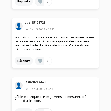
0
Répondre
dbel15123721
Le
11 août 2015
à
16:22
les instructions sont exactes mais actuellement je me
retourne vers un dépanneur qui est décidé o venir
voir l'étanchéité du câble électrique. Voilà enfin un
début de solution.
0
Répondre
IsabelleC6673
Le
10 août 2015
à
22:33
Câble électrique 1,45 m, je viens de mesurer. Très
facile d'utilisation.