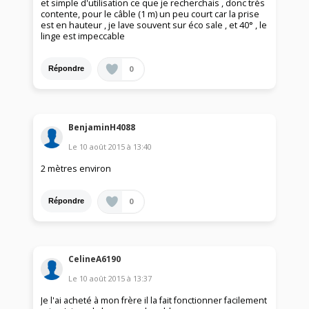
et simple d'utilisation ce que je recherchais , donc très
contente, pour le câble (1 m) un peu court car la prise
est en hauteur , je lave souvent sur éco sale , et 40° , le
linge est impeccable
0
Répondre
BenjaminH4088
Le
10 août 2015
à
13:40
2 mètres environ
0
Répondre
CelineA6190
Le
10 août 2015
à
13:37
Je l'ai acheté à mon frère il la fait fonctionner facilement