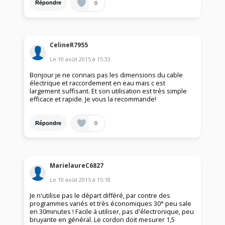
0
Répondre
CelineR7955
Le
10 août 2015
à
15:33
Bonjour je ne connais pas les dimensions du cable
électrique et raccordement en eau mais c est
largement suffisant. Et son utilisation est très simple
efficace et rapide. Je vous la recommande!
0
Répondre
MarielaureC6827
Le
10 août 2015
à
15:18
Je n'utilise pas le départ différé, par contre des
programmes variés et très économiques 30° peu sale
en 30minutes ! Facile à utiliser, pas d'électronique, peu
bruyante en général. Le cordon doit mesurer 1,5