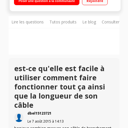
Rejoindre
Poser une question à la communauté
temps restant)/Programme rapide 25 min
Lire les questions
Tutos produits
Le blog
Consulter sur
est-ce qu'elle est facile à
utiliser comment faire
fonctionner tout ça ainsi
que la longueur de son
câble
dbel15123721
Le
7 août 2015
à
14:13