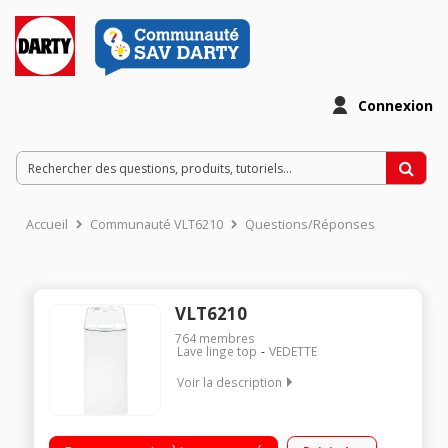
Connexion
Accueil
Communauté VLT6210
Questions/Réponses
VLT6210
764
membres
Lave linge top
VEDETTE
Voir la description
Capacité 6 kg (tambour 42 L) - Classe A++/Essorage variable
de 0 à 1000 tours/mn/Départ différé jusqu'à 12 h (affichage du