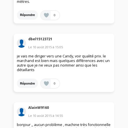
mètres.
0
Répondre
dbel15123721
Le
10 août 2015
à
15:05
je vais me diriger vers une Candy, voir qualité prix. le
marchand est bien mais quelques différences avec un
autre que je ne veux pas nommer ainsi que les
détaillants
0
Répondre
AlainW9160
Le
10 août 2015
à
14:55
bonjour ,, aucun problème , machine très fonctionnelle