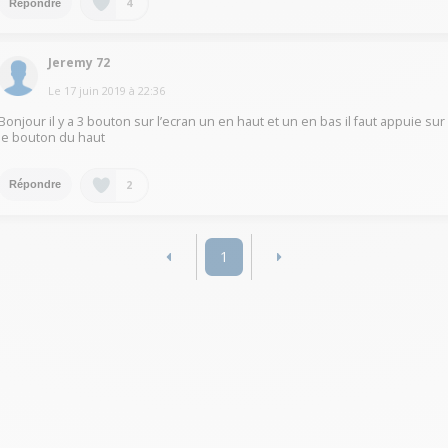
4
Répondre
Jeremy 72
Le
17 juin 2019
à
22:36
Bonjour il y a 3 bouton sur l’ecran un en haut et un en bas il faut appuie sur
le bouton du haut
2
Répondre
1