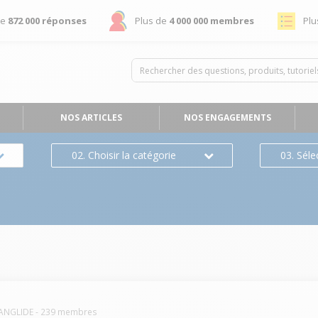
de
872 000 réponses
Plus de
4 000 000 membres
Plu
NOS ARTICLES
NOS ENGAGEMENTS
02. Choisir la catégorie
03. Séle
ANGLIDE
-
239
membres