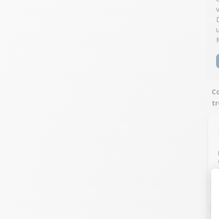
v
Co
t