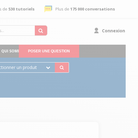
s de
530 tutoriels
Plus de
175 000 conversations
Connexion
QUI SOMMES-NOUS
POSER UNE QUESTION
ctionner un produit