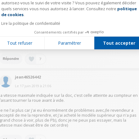
mad-46232354
autorisez-vous le suivi de votre visite ? Vous pouvez également décider
quels services vous nous autorisez à lancer. Consultez notre
politique
Axeptio consent
Le
17 juin 2019
à
21:28
de cookies
.
Salut,
Lire la politique de confidentialité
Alors normalement il faut appuyer sur la flèche ou sur un autre bouton je
n'ai pas la trottinette sous les yeux car je l'ai offert à ma fille.
Consentements certifiés par
Mais ce qui est sûr c'est que vitesse c'est un deux ou trois et quand on
appuie sur ce fameux bouton envoie sur l'écran de contrôle ça change
Tout refuser
Paramétrer
Tout accepter
entre 1 2 ou 3 et là la vitesse de la trottinette change
7
Répondre
jean46526442
Le
17 juin 2019
à
21:06
la vitesse maximale indiquée sur la doc, c'est celle atteinte au compteur en
faisant tourner la roue avant à vide.
Je ne l'ai plus car j'ai eu énormément de problèmes avec,(le revendeur a
accepté de me la reprendre, et j'ai acheté le modèle supérieur qui n'a pas
grand chose à voir, plus de Pb), donc je ne peux pas essayer, mais la
vitesse maxi devait être de cet ordre)