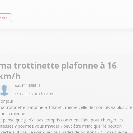
porté 100kg Batterie 4400 mAh Autonomie de 15 km
ndre
ma trottinette plafonne à 16
km/h
sabf11425546
Le
17 juin 2019
à
12:08
bonjour,
ma trottinette plafonne à 16km/h, même celle de mon fils va plus vite
que la mienne.
Je pense que je n'ai pas compris comment faire pour changer les
vitesses ? pourriez vous m'aider ? peut être m'indiquer le bouton
exacte à utiliser je vois que vous parlez de boutons +/-... mais je ne