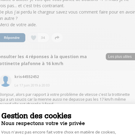
ois pas... et c'est très contrariant.
De plus j'ai perdu le chargeur savez vous comment faire pour en avoir
un autre ?
Merci de votre aide.
34
Répondre
nsulter les 4 réponses à la question ma
rottinette plafonne à 16 km/h
kris44552452
Le
17 juin 2019
à
20:03
Bonjour, alors par rapport à votre problème de vitesse c'est la trottinette
qui a un soucis car la mienne aussi ne depasse pas les 17 km/h même
quand elle est chargée à fond.
Gestion des cookies
23
Répondre
Nous respectons votre vie privée
Vous n'avez pas encore fait votre choix en matière de cookies,