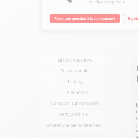
Voir la description
Vitesse maximale de 25 km/h Poids maximum sup
Rejoi
Poser une question à la communauté
Lire les questions
Tutos produits
Le blog
Lire la notice
Consulter sur darty.com
Darty 2nde Vie
Acheter une pièce détachée