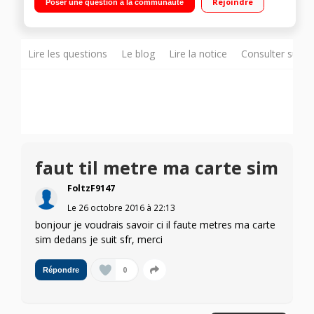
Rejoindre
Poser une question à la communauté
modem 3G/4G; 1 port mini USB
Lire les questions
Le blog
Lire la notice
Consulter sur d
faut til metre ma carte sim
FoltzF9147
Le
26 octobre 2016
à
22:13
bonjour je voudrais savoir ci il faute metres ma carte
sim dedans je suit sfr, merci
0
Répondre