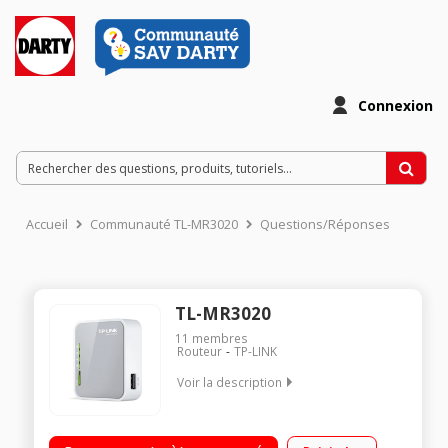
Connexion
Accueil
Communauté TL-MR3020
Questions/Réponses
TL-MR3020
11
membres
Routeur
TP-LINK
Voir la description
Mini routeur sans fil de poche Débit maximal théorique : 150
Mbps Partager votre connexion internet 1 port USB 2.0 pour