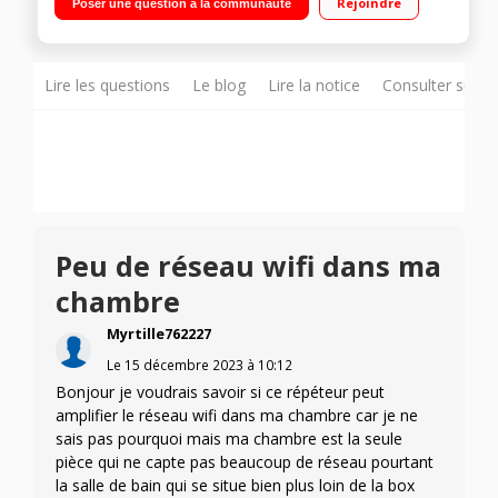
Rejoindre
Poser une question à la communauté
Commutateur 3 ports (intégré)
Lire les questions
Le blog
Lire la notice
Consulter sur d
Peu de réseau wifi dans ma
chambre
Myrtille762227
Le
15 décembre 2023
à
10:12
Bonjour je voudrais savoir si ce répéteur peut
amplifier le réseau wifi dans ma chambre car je ne
sais pas pourquoi mais ma chambre est la seule
pièce qui ne capte pas beaucoup de réseau pourtant
la salle de bain qui se situe bien plus loin de la box