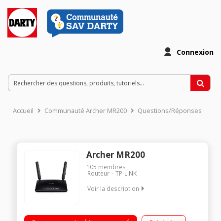
Connexion
Accueil
Communauté Archer MR200
Questions/Réponses
Archer MR200
105
membres
Routeur
TP-LINK
Voir la description
Routeur sans fil 4G Bande de fréquence 2.4 Ghz /5 Ghz -
Technologie WiFi 802.11ac Débit bi-bande 433 Mbps