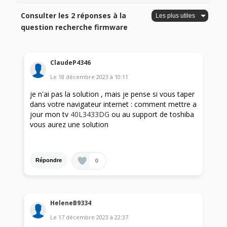
Consulter les 2 réponses à la
question recherche firmware
ClaudeP4346
Le
18 décembre 2023
à
10:11
je n'ai pas la solution , mais je pense si vous taper
dans votre navigateur internet : comment mettre a
jour mon tv
40L3433DG
ou au support de toshiba
vous aurez une solution
0
Répondre
HeleneB9334
Le
17 décembre 2023
à
22:37