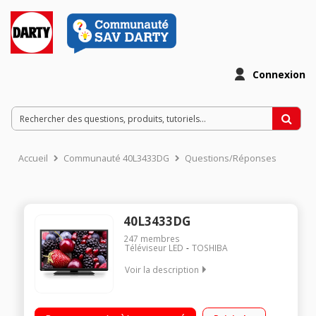
Connexion
Accueil
Communauté 40L3433DG
Questions/Réponses
40L3433DG
247
membres
Téléviseur LED
TOSHIBA
Voir la description
Ecran 40 pouces (102 cm) / HDTV 1080p, Rétro-éclairage LED
Direct / 3 HDMI, 1 prise péritel, 1 USB multimédia / SmartTV