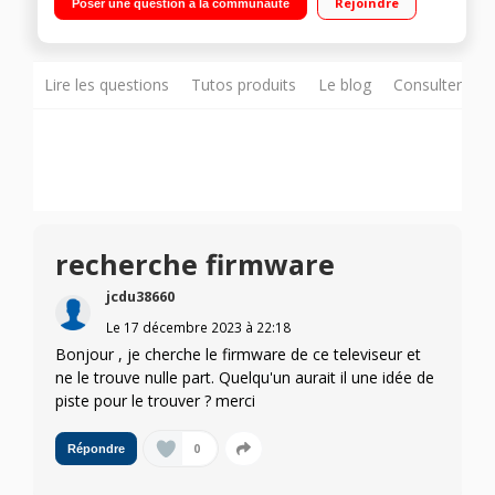
Rejoindre
Poser une question à la communauté
avec Navigateur internet, Wifi intégré, USB
Lire les questions
Tutos produits
Le blog
Consulter sur
recherche firmware
jcdu38660
Le
17 décembre 2023
à
22:18
Bonjour , je cherche le firmware de ce televiseur et
ne le trouve nulle part. Quelqu'un aurait il une idée de
piste pour le trouver ? merci
0
Répondre