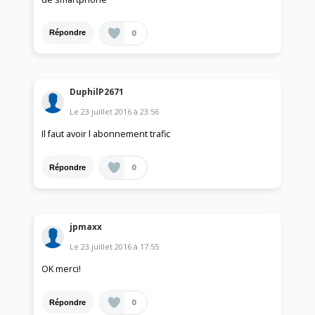
0
Répondre
DuphilP2671
Le
23 juillet 2016
à
23:56
Il faut avoir l abonnement trafic
0
Répondre
jpmaxx
Le
23 juillet 2016
à
17:55
OK merci!
0
Répondre