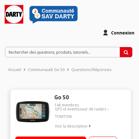
Connexion
Accueil
Communauté Go 50
Questions/Réponses
Go 50
146
membres
GPS et Avertisseur de radars
TOMTOM
Voir la description
Cartographie Europe totale 45 pays Grand écran tactile 5
pouces (13 cm) Mise à jour cartographique + Info Trafic à vie