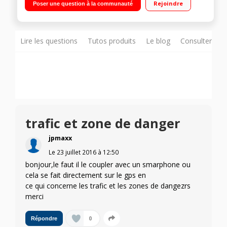
Rejoindre
Poser une question à la communauté
(via smartphone) Commande vocale - Carte 3D
Lire les questions
Tutos produits
Le blog
Consulter sur
trafic et zone de danger
jpmaxx
Le
23 juillet 2016
à
12:50
bonjour,le faut il le coupler avec un smarphone ou
cela se fait directement sur le gps en
ce qui concerne les trafic et les zones de dangezrs
merci
0
Répondre