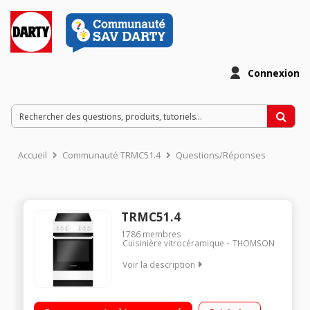
Connexion
Accueil
Communauté TRMC51.4
Questions/Réponses
TRMC51.4
1786
membres
Cuisinière vitrocéramique
THOMSON
Voir la description
Largeur 50 cm - Table de cuisson vitrocéramique Nettoyage
catalyse + vapeur 4 foyers jusqu'à 1700 watts Four