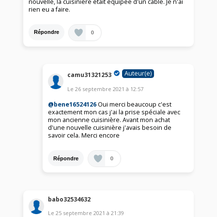
nouvelle, la cuisinière était équipée d'un cable. Je n'ai
rien eu a faire.
0
Répondre
Auteur(e)
camu31321253
Le
26 septembre 2021
à
12:57
@bene16524126
Oui merci beaucoup c'est
exactement mon cas j'ai la prise spéciale avec
mon ancienne cuisinière. Avant mon achat
d'une nouvelle cuisinière j'avais besoin de
savoir cela. Merci encore
0
Répondre
babo32534632
Le
25 septembre 2021
à
21:39