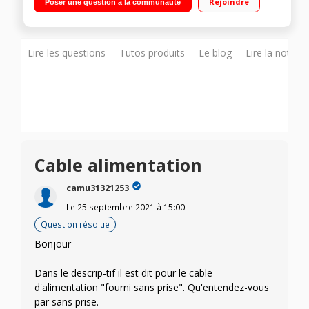
Rejoindre
Poser une question à la communauté
multifonction 65L chaleur tournante - chaleur brassée
Lire les questions
Tutos produits
Le blog
Lire la notice
Cable alimentation
camu31321253
Le
25 septembre 2021
à
15:00
Question résolue
Bonjour
Dans le descrip-tif il est dit pour le cable
d'alimentation "fourni sans prise". Qu'entendez-vous
par sans prise.