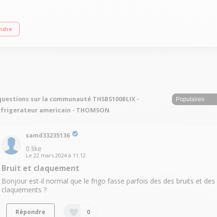
 cm - Classe E - 35dB Réfrigerateur à froid ventilé 350 L Congélateur à dégivra
ndre
questions sur la communauté THSBS100BLIX -
frigerateur americain - THOMSON
samd33235136
0
like
Le
22 mars 2024
à
11:12
Bruit et claquement
Bonjour est-il normal que le frigo fasse parfois des des bruits et des
claquements ?
Répondre
0