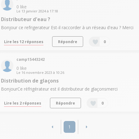
0
like
Le
13 janvier 2024
à
17:18
Distributeur d'eau ?
Bonjour ce refrigerateur Est-il raccorder à un réseau d'eau ? Merci
Lire les 12 réponses
Répondre
0
camp15443242
0
like
Le
16 novembre 2023
à
10:26
Distribution de glaçons
BonjourCe réfrigérateur est il distributeur de glaçonsmerci
Lire les 2 réponses
Répondre
0
1