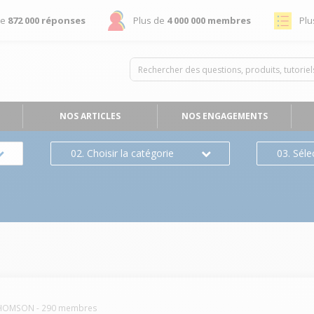
de
872 000 réponses
Plus de
4 000 000 membres
Plu
NOS ARTICLES
NOS ENGAGEMENTS
02. Choisir la catégorie
03. Séle
HOMSON
-
290
membres