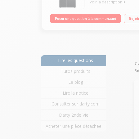
Voir la description
Volume 551 L - Dimensions (H-L-P) 176.5x89.7x76.1
Rejoi
Poser une question à la communauté
Contrôle électronique en façade
Lire les questions
7 
Ré
Tutos produits
Le blog
Lire la notice
Consulter sur darty.com
Darty 2nde Vie
Acheter une pièce détachée