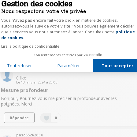
Gestion des cookies
mari66666222
Nous respectons votre vie privée
0
like
Vous n'avez pas encore fait votre choix en matière de cookies,
Le
19 janvier 2024
à
10:28
autorisez-vous le suivi de votre visite ? Vous pouvez également décider
Congélateur
quels services vous nous autorisez à lancer. Consultez notre
politique
Axeptio consent
de cookies
.
bonjourOù est le congélateur sur ce modèle ?!!merci
Lire la politique de confidentialité
Répondre
0
Consentements certifiés par
Tout refuser
Paramétrer
Tout accepter
mela15561196
0
like
Le
13 janvier 2024
à
23:05
Mesure profondeur
Bonjour, Pourriez-vous me préciser la profondeur avec les
poignées. Merci
Répondre
0
pasc55262634