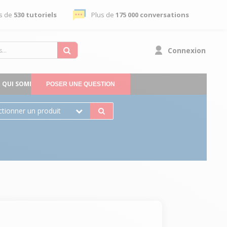
s de
530 tutoriels
Plus de
175 000 conversations
Connexion
QUI SOMMES-NOUS
POSER UNE QUESTION
ctionner un produit