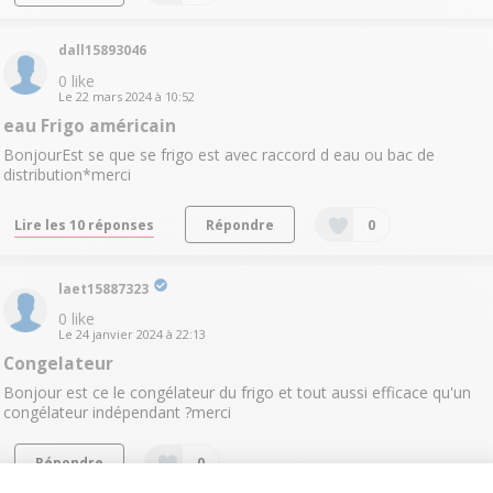
dall15893046
0
like
Le
22 mars 2024
à
10:52
eau Frigo américain
BonjourEst se que se frigo est avec raccord d eau ou bac de
distribution*merci
Lire les 10 réponses
Répondre
0
laet15887323
0
like
Le
24 janvier 2024
à
22:13
Congelateur
Bonjour est ce le congélateur du frigo et tout aussi efficace qu'un
congélateur indépendant ?merci
Répondre
0