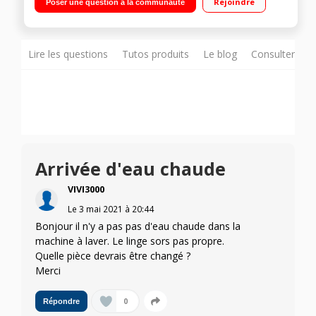
Rejoindre
Poser une question à la communauté
: 47 cm
Lire les questions
Tutos produits
Le blog
Consulter sur
Arrivée d'eau chaude
VIVI3000
Le
3 mai 2021
à
20:44
Bonjour il n'y a pas pas d'eau chaude dans la
machine à laver. Le linge sors pas propre.
Quelle pièce devrais être changé ?
Merci
0
Répondre