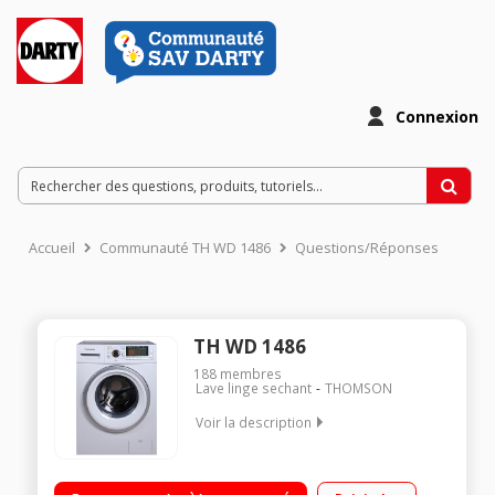
Connexion
Accueil
Communauté TH WD 1486
Questions/Réponses
TH WD 1486
188
membres
Lave linge sechant
THOMSON
Voir la description
Capacité de lavage 8 kg / Séchage 6 kg Essorage max. 1400
tours/min Départ différé jusqu'à 24 heures Profondeur réduite