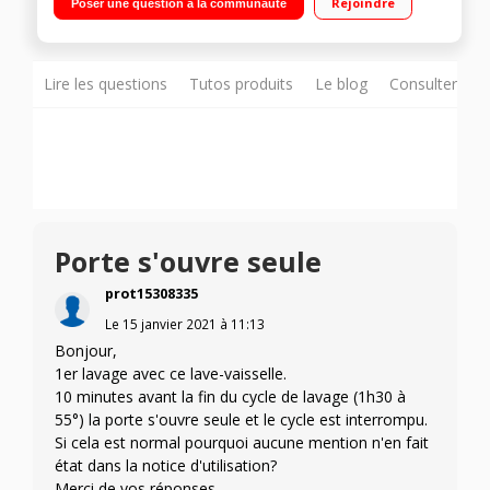
Rejoindre
Poser une question à la communauté
Départ différé de 1 h à 24 heures Programmes : Rapide -
Verres - Tiroir à couverts
Lire les questions
Tutos produits
Le blog
Consulter sur
Porte s'ouvre seule
prot15308335
Le
15 janvier 2021
à
11:13
Bonjour,
1er lavage avec ce lave-vaisselle.
10 minutes avant la fin du cycle de lavage (1h30 à
55°) la porte s'ouvre seule et le cycle est interrompu.
Si cela est normal pourquoi aucune mention n'en fait
état dans la notice d'utilisation?
Merci de vos réponses