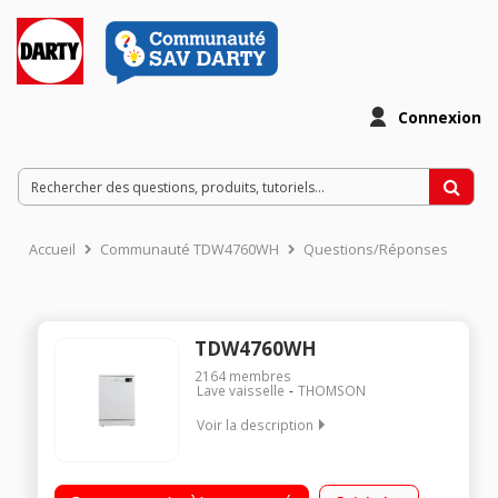
Connexion
Accueil
Communauté TDW4760WH
Questions/Réponses
TDW4760WH
2164
membres
Lave vaisselle
THOMSON
Voir la description
Largeur 60 cm (14 couverts) - 47dB (classe sonore C)
Consommation d'eau 11 L/cycle - Classe énergétique D