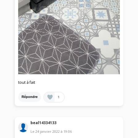
tout à fait
1
Répondre
beal14334133
Le
24 janvier 2022
à
19:06