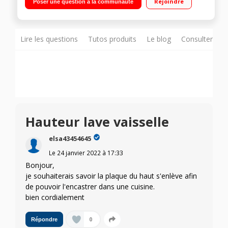
Rejoindre
Poser une question à la communauté
Départ différé de 1 h à 24 heures Programmes : Rapide -
Verres - Tiroir à couverts
Lire les questions
Tutos produits
Le blog
Consulter sur
Hauteur lave vaisselle
elsa43454645
Le
24 janvier 2022
à
17:33
Bonjour,
je souhaiterais savoir la plaque du haut s'enlève afin
de pouvoir l'encastrer dans une cuisine.
bien cordialement
0
Répondre