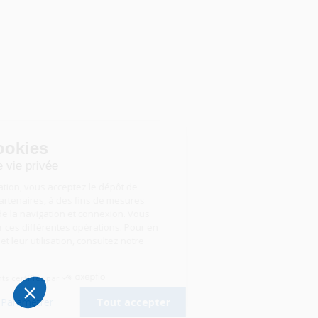
Gestion des cookies
Nous respectons votre vie privée
En poursuivant votre navigation, vous acceptez le dépôt de
cookies, par nous ou nos partenaires, à des fins de mesures
d’audience, d’optimisation de la navigation et connexion. Vous
pouvez accepter ou refuser ces différentes opérations. Pour en
savoir plus sur ces cookies et leur utilisation, consultez notre
politique de cookies
.
Consentements certifiés par
Tout refuser
Paramétrer
Tout accepter