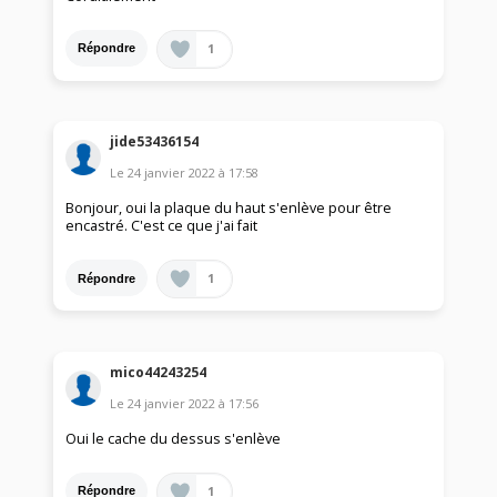
1
Répondre
jide53436154
Le
24 janvier 2022
à
17:58
Bonjour, oui la plaque du haut s'enlève pour être
encastré. C'est ce que j'ai fait
1
Répondre
mico44243254
Le
24 janvier 2022
à
17:56
Oui le cache du dessus s'enlève
1
Répondre