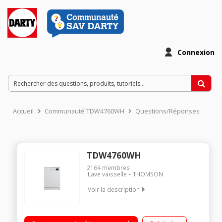
Connexion
Accueil
Communauté TDW4760WH
Questions/Réponses
TDW4760WH
2164
membres
Lave vaisselle
THOMSON
Voir la description
Largeur 60 cm (14 couverts) - 47dB (classe sonore C)
Consommation d'eau 11 L/cycle - Classe énergétique D