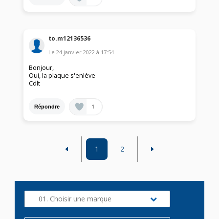
to.m12136536
Le
24 janvier 2022
à
17:54
Bonjour,
Oui, la plaque s'enlève
Cdlt
1
Répondre
1
2
01. Choisir une marque