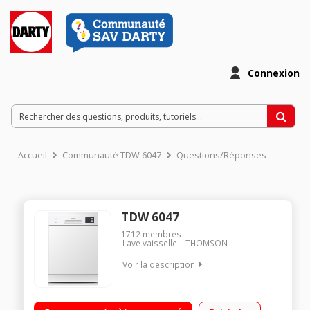
Connexion
Accueil
Communauté TDW 6047
Questions/Réponses
TDW 6047
1712
membres
Lave vaisselle
THOMSON
Voir la description
Largeur 60 cm (14 couverts) - 47 dB Consommation d'eau 11
L/cycle - Classe A++ Départ différé de 1 h à 24 h Tiroir à