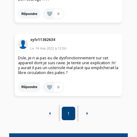
0
Répondre
sylv11362634
Le
14 mai 2022
à
12:06
Dsle, je n ai pas eu de dysfonctionnement sur cet
appareil dont je suis ravie. Je tente une explication :!n'
y aurait il pas un ustensile mal placé qui empêcherait la
libre circulation des pales ?
0
Répondre
1