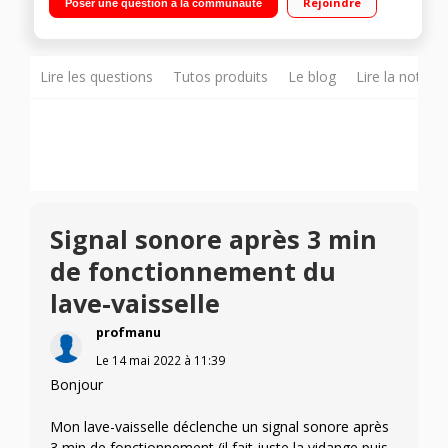
Rejoindre
Poser une question à la communauté
couverts
Lire les questions
Tutos produits
Le blog
Lire la notice
Signal sonore après 3 min
de fonctionnement du
lave-vaisselle
profmanu
Le
14 mai 2022
à
11:39
Bonjour
Mon lave-vaisselle déclenche un signal sonore après
3 min de fonctionnement (il fait juste la vidange puis