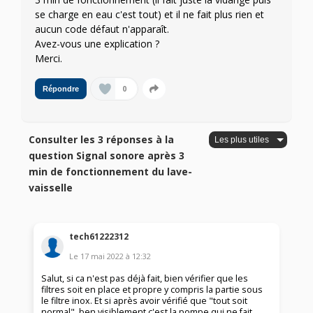
se charge en eau c'est tout) et il ne fait plus rien et
aucun code défaut n'apparaît.
Avez-vous une explication ?
Merci.
0
Répondre
Consulter les 3 réponses à la
question Signal sonore après 3
min de fonctionnement du lave-
vaisselle
tech61222312
Le
17 mai 2022
à
12:32
Salut, si ca n'est pas déjà fait, bien vérifier que les
filtres soit en place et propre y compris la partie sous
le filtre inox. Et si après avoir vérifié que "tout soit
normal", ben visiblement c'est la pompe qui ne fait