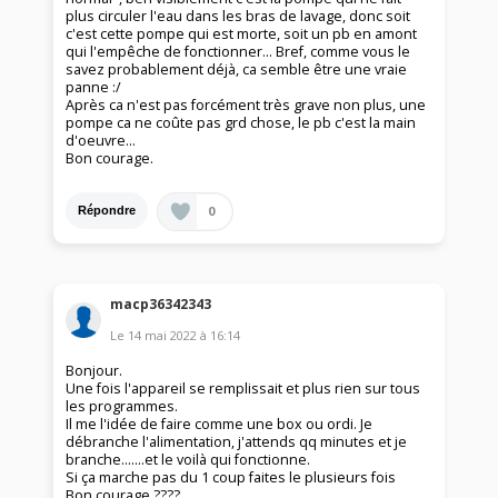
plus circuler l'eau dans les bras de lavage, donc soit
c'est cette pompe qui est morte, soit un pb en amont
qui l'empêche de fonctionner... Bref, comme vous le
savez probablement déjà, ca semble être une vraie
panne :/
Après ca n'est pas forcément très grave non plus, une
pompe ca ne coûte pas grd chose, le pb c'est la main
d'oeuvre...
Bon courage.
0
Répondre
macp36342343
Le
14 mai 2022
à
16:14
Bonjour.
Une fois l'appareil se remplissait et plus rien sur tous
les programmes.
Il me l'idée de faire comme une box ou ordi. Je
débranche l'alimentation, j'attends qq minutes et je
branche.......et le voilà qui fonctionne.
Si ça marche pas du 1 coup faites le plusieurs fois
Bon courage ????