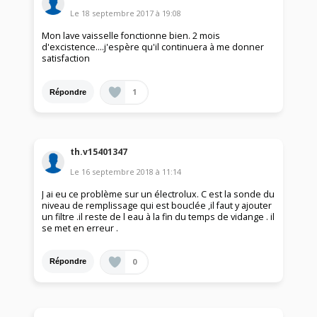
Le
18 septembre 2017
à
19:08
Mon lave vaisselle fonctionne bien. 2 mois
d'excistence....j'espère qu'il continuera à me donner
satisfaction
1
Répondre
th.v15401347
Le
16 septembre 2018
à
11:14
J ai eu ce problème sur un électrolux. C est la sonde du
niveau de remplissage qui est bouclée ,il faut y ajouter
un filtre .il reste de l eau à la fin du temps de vidange . il
se met en erreur .
0
Répondre