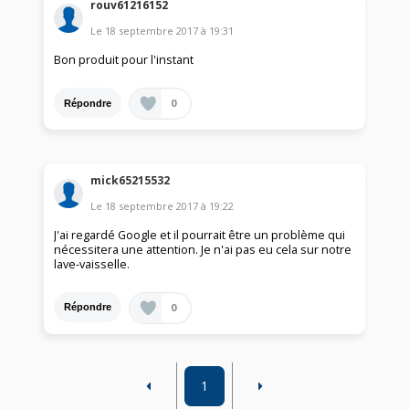
rouv61216152
Le
18 septembre 2017
à
19:31
Bon produit pour l'instant
0
Répondre
mick65215532
Le
18 septembre 2017
à
19:22
J'ai regardé Google et il pourrait être un problème qui
nécessitera une attention. Je n'ai pas eu cela sur notre
lave-vaisselle.
0
Répondre
1