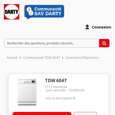
Connexion
Accueil
Communauté TDW 6047
Questions/Réponses
TDW 6047
1712
membres
Lave vaisselle
THOMSON
Voir la description
Largeur 60 cm (14 couverts) - 47 dB Consommation d'eau 11
L/cycle - Classe A++ Départ différé de 1 h à 24 h Tiroir à