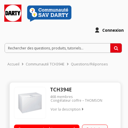
Connexion
Accueil
Communauté TCH394E
Questions/Réponses
TCH394E
468
membres
Congélateur coffre
THOMSON
Voir la description
Volume 394 L - Dimensions (H-L-P) 91.6x140.5x69.8 cm - Classe
E - 42dB Congélateur à Froid statique et à dégivrage manuel