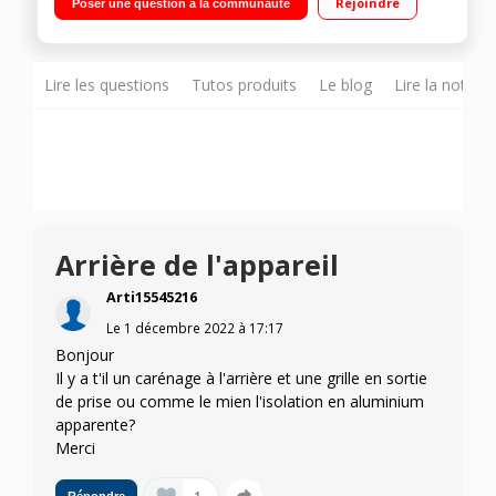
Rejoindre
Poser une question à la communauté
Fonction Eco - Contrôle électronique - 3 paniers Super
isolation ;compatibilité -15°C : idéal pièces non chauffées.
Lire les questions
Tutos produits
Le blog
Lire la notice
Arrière de l'appareil
Arti15545216
Le
1 décembre 2022
à
17:17
Bonjour
Il y a t'il un carénage à l'arrière et une grille en sortie
de prise ou comme le mien l'isolation en aluminium
apparente?
Merci