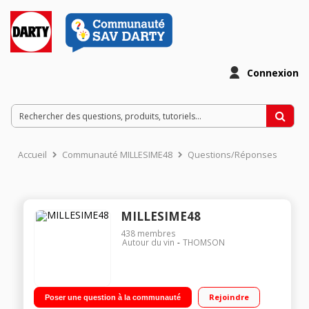
Connexion
Accueil
Communauté MILLESIME48
Questions/Réponses
MILLESIME48
438
membres
Autour du vin
THOMSON
Rejoindre
Poser une question à la communauté