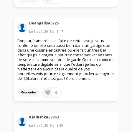
DeangelisA6725
Le
3 août 2015
à
13:47
Bonjour,étant très satisfaite de cette cave,je vous
confirme qu'elle sera aussi bien dans un garage que
dans une cuisine encastrée ou elle fait un très bel
effet.qui plus est,vous pourrez conserver ver vos vins
de service comme vos vins de garde Grace au choix de
température digitale ainsi que l'éclairage les qui
n'affectera en aucun cas la qualité de vos
bouteilles.vois pourrez egalement y stocker 4 magnum
de 1,5l.alors n'hésitez pas ! Cordialement
0
Répondre
KatiushkaS8863
Le
3 août 2015
à
13:29