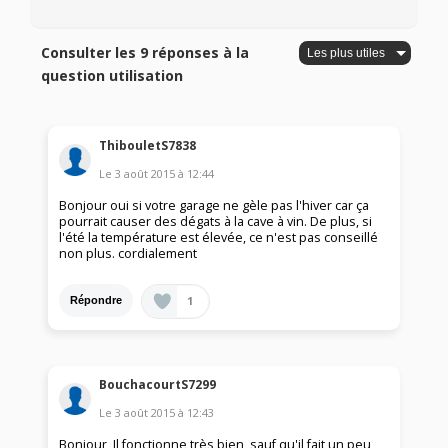
Consulter les 9 réponses à la
question utilisation
ThibouletS7838
Le
3 août 2015
à
12:44
Bonjour oui si votre garage ne gèle pas l'hiver car ça
pourrait causer des dégats à la cave à vin. De plus, si
l'été la température est élevée, ce n'est pas conseillé
non plus. cordialement
1
Répondre
BouchacourtS7299
Le
3 août 2015
à
12:43
Bonjour, Il fonctionne très bien, sauf qu'il fait un peu