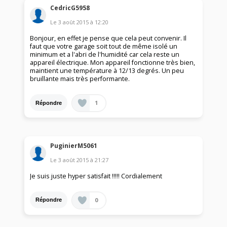
CedricG5958
Le
3 août 2015
à
12:20
Bonjour, en effet je pense que cela peut convenir. Il
faut que votre garage soit tout de même isolé un
minimum et a l'abri de l'humidité car cela reste un
appareil électrique. Mon appareil fonctionne très bien,
maintient une température à 12/13 degrés. Un peu
bruillante mais très performante.
1
Répondre
PuginierM5061
Le
3 août 2015
à
21:27
Je suis juste hyper satisfait !!!!! Cordialement
0
Répondre