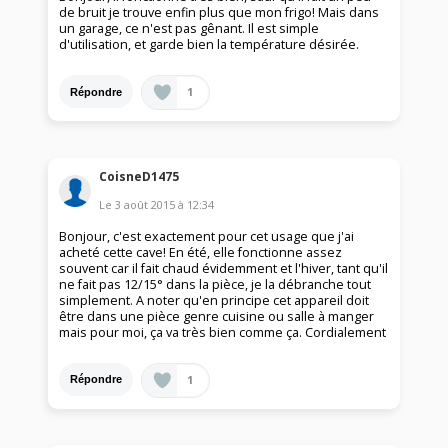
de bruit je trouve enfin plus que mon frigo! Mais dans
un garage, ce n'est pas gênant. Il est simple
d'utilisation, et garde bien la température désirée.
1
Répondre
CoisneD1475
Le
3 août 2015
à
12:34
Bonjour, c'est exactement pour cet usage que j'ai
acheté cette cave! En été, elle fonctionne assez
souvent car il fait chaud évidemment et l'hiver, tant qu'il
ne fait pas 12/15° dans la pièce, je la débranche tout
simplement. A noter qu'en principe cet appareil doit
être dans une pièce genre cuisine ou salle à manger
mais pour moi, ça va très bien comme ça. Cordialement
1
Répondre