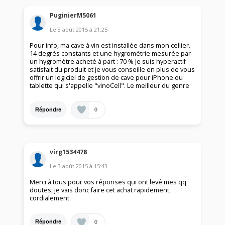
PuginierM5061
Le
3 août 2015
à
21:25
Pour info, ma cave à vin est installée dans mon cellier.
14 degrés constants et une hygrométrie mesurée par
un hygromètre acheté à part : 70 % Je suis hyperactif
satisfait du produit et je vous conseille en plus de vous
offrir un logiciel de gestion de cave pour iPhone ou
tablette qui s'appelle "vinoCell". Le meilleur du genre
0
Répondre
virg1534478
Le
3 août 2015
à
15:43
Merci à tous pour vos réponses qui ont levé mes qq
doutes, je vais donc faire cet achat rapidement,
cordialement
0
Répondre