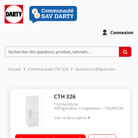
Connexion
Accueil
Communauté CTH 326
Questions/Réponses
CTH 326
124
membres
Réfrigérateur Congélateur
THOMSON
Voir la description
Volume 326 L - Dimensions HxLxP : 185x59.5x68,3 cm -
A+/Réfrigérateur à froid ventilé 233 L/Congélateur à froid