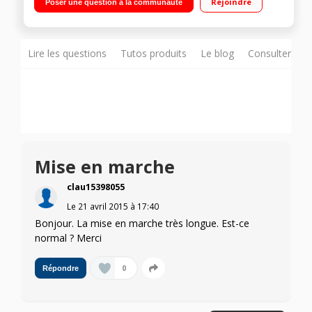
Rejoindre
Poser une question à la communauté
ventilé 93 L/Eclairage LED - Fonction vacances - Maxi tiroir
Lire les questions
Tutos produits
Le blog
Consulter sur
Mise en marche
clau15398055
Le
21 avril 2015
à
17:40
Bonjour. La mise en marche très longue. Est-ce
normal ? Merci
0
Répondre