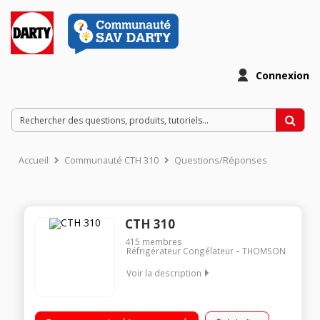
Connexion
Accueil
Communauté CTH 310
Questions/Réponses
CTH 310
415
membres
Réfrigérateur Congélateur
THOMSON
Voir la description
Volume 301 L - Dimensions HxLxP : 185,5x59,5x63,8 cm - A+
Réfrigérateur à froid ventilé 220 L Congélateur à froid ventilé