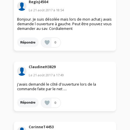
RegisJ4504
Le
21 août 2017
à
18:54
Bonjour. Je suis désolée mais lors de mon achat j avais
demande l ouverture à gauche. Peut être pouvez vous
demander au sav. Cordialement
0
Répondre
ClaudineH3829
Le
21 août 2017
à
17:49
j'avais demandé le côté d'ouverture lors de la
commande faite par le net ....
0
Répondre
CorinneT4453