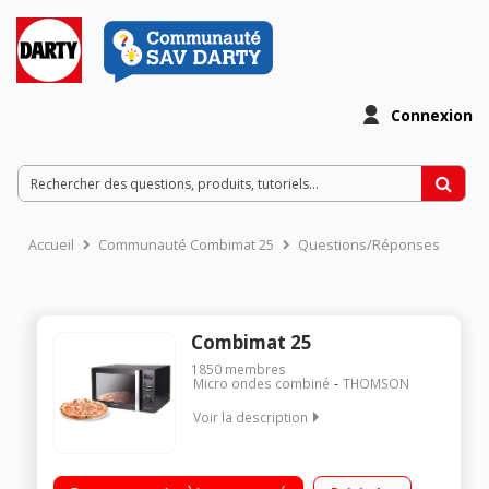
Connexion
Accueil
Communauté Combimat 25
Questions/Réponses
Combimat 25
1850
membres
Micro ondes combiné
THOMSON
Voir la description
Capacité 25 L - MO 900 W / Gril 1100 W / Four 2100 W 50,9 cm x
31 cm x 51,3 cm - Plateau 31,5cm Programmation électronique