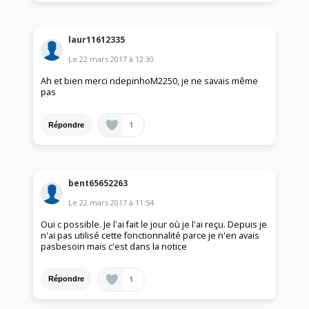
laur11612335
Le
22 mars 2017
à
12:30
Ah et bien merci ndepinhoM2250, je ne savais même
pas
1
Répondre
bent65652263
Le
22 mars 2017
à
11:54
Oui c possible. Je l'ai fait le jour où je l'ai reçu. Depuis je
n'ai pas utilisé cette fonctionnalité parce je n'en avais
pasbesoin mais c'est dans la notice
1
Répondre