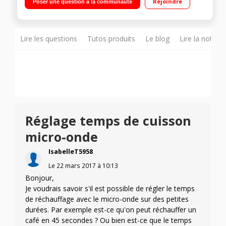
Rejoindre
Poser une question à la communauté
- Cavité Emaillée 10 menus automatiques - Chaleur tournante
Lire les questions
Tutos produits
Le blog
Lire la notice
Réglage temps de cuisson
micro-onde
IsabelleT5958
Le
22 mars 2017
à
10:13
Bonjour,
Je voudrais savoir s'il est possible de régler le temps
de réchauffage avec le micro-onde sur des petites
durées. Par exemple est-ce qu'on peut réchauffer un
café en 45 secondes ? Ou bien est-ce que le temps