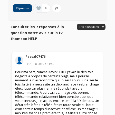
0
Répondre
Consulter les 7 réponses à la
question votre avis sur la tv
thomson HELP
PascalC7476
Le
2 juin 2015
à
11:46
Pour ma part, comme KevinK1303, j'avais lu des avis
négatifs à propos de certains bugs, mais pour le
moment je n'ai rencontré qu'un seul souci : une seule
fois, la télé a nécessité un débranchage / rebranchage
électrique car plus rien ne répondait avec la
télécommande. A part ca, ras. Image très bonne,
télécommande relativement bien pensée quoi que
volumineuse. Je n'ai pas encore testé la 3D dessus. Un
détail très bête : la télé s'éteint toute seule au bout
d'un certain temps d'inactivité et affiche un message 5
minutes avant. La première fois, je faisais autre chose