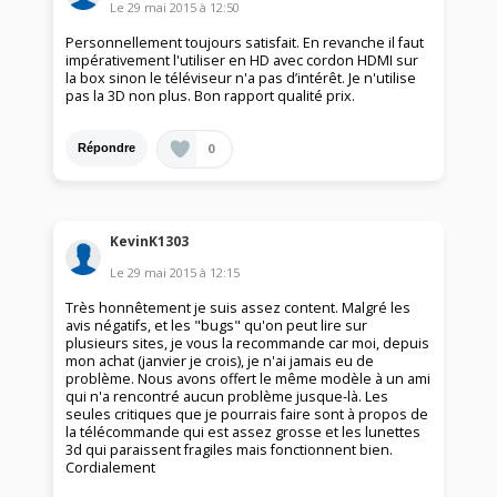
Le
29 mai 2015
à
12:50
Personnellement toujours satisfait. En revanche il faut
impérativement l'utiliser en HD avec cordon HDMI sur
la box sinon le téléviseur n'a pas d’intérêt. Je n'utilise
pas la 3D non plus. Bon rapport qualité prix.
0
Répondre
KevinK1303
Le
29 mai 2015
à
12:15
Très honnêtement je suis assez content. Malgré les
avis négatifs, et les "bugs" qu'on peut lire sur
plusieurs sites, je vous la recommande car moi, depuis
mon achat (janvier je crois), je n'ai jamais eu de
problème. Nous avons offert le même modèle à un ami
qui n'a rencontré aucun problème jusque-là. Les
seules critiques que je pourrais faire sont à propos de
la télécommande qui est assez grosse et les lunettes
3d qui paraissent fragiles mais fonctionnent bien.
Cordialement