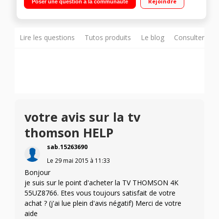
Rejoindre
Poser une question à la communauté
Partage de contenu / Technologie 3D Active (2 paires de
lunettes fournies)
Lire les questions
Tutos produits
Le blog
Consulter sur
votre avis sur la tv
thomson HELP
sab.15263690
Le
29 mai 2015
à
11:33
Bonjour
je suis sur le point d'acheter la TV THOMSON 4K
55UZ8766. Etes vous toujours satisfait de votre
achat ? (j'ai lue plein d'avis négatif) Merci de votre
aide