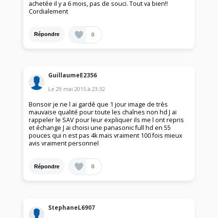
achetée il y a 6 mois, pas de souci. Tout va bien!!
Cordialement
0
Répondre
GuillaumeE2356
Le
29 mai 2015
à
23:32
Bonsoir je ne l ai gardé que 1 jour image de très
mauvaise qualité pour toute les chaînes non hd J ai
rappeler le SAV pour leur expliquer ils me l ont repris
et échange J ai choisi une panasonic full hd en 55
pouces qui n est pas 4k mais vraiment 100 fois mieux
avis vraiment personnel
0
Répondre
StephaneL6907