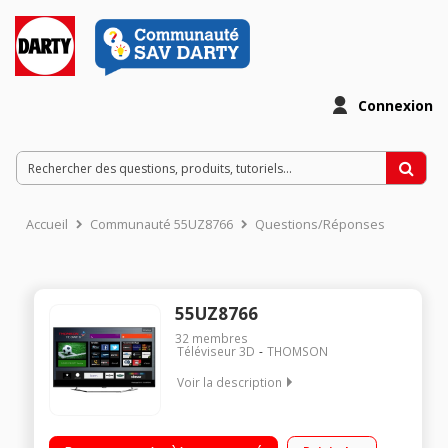
Connexion
Accueil
Communauté 55UZ8766
Questions/Réponses
55UZ8766
32
membres
Téléviseur 3D
THOMSON
Voir la description
Ecran de 140 cm (55") - 100% UHD/4k / Rétro-éclairage LED
Edge, Smart TV, Quad Core / Technologie 100Hz (CMI 200Hz),