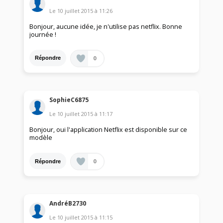
Le
10 juillet 2015
à
11:26
Bonjour, aucune idée, je n'utilise pas netflix. Bonne
journée !
0
Répondre
SophieC6875
Le
10 juillet 2015
à
11:17
Bonjour, oui l'application Netflix est disponible sur ce
modèle
0
Répondre
AndréB2730
Le
10 juillet 2015
à
11:15