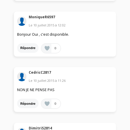
MoniqueR6597
Le
10 juillet 2015
à
12:02
Bonjour Oui , c'est disponible.
0
Répondre
CedricC2817
Le
10 juillet 2015
à
11:26
NON JE NE PENSE PAS
0
Répondre
DimitriS2814