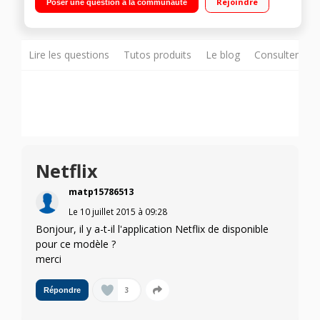
Rejoindre
Poser une question à la communauté
Partage de contenu
Lire les questions
Tutos produits
Le blog
Consulter sur
Netflix
matp15786513
Le
10 juillet 2015
à
09:28
Bonjour, il y a-t-il l'application Netflix de disponible
pour ce modèle ?
merci
3
Répondre