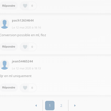
0
Répondre
pach12634644
Le
12 mai 2020
à
18:16
Conversion possible en ml, floz
0
Répondre
jean54465244
Le
12 mai 2020
à
18:13
Bjr en ml uniquement
0
Répondre
1
2