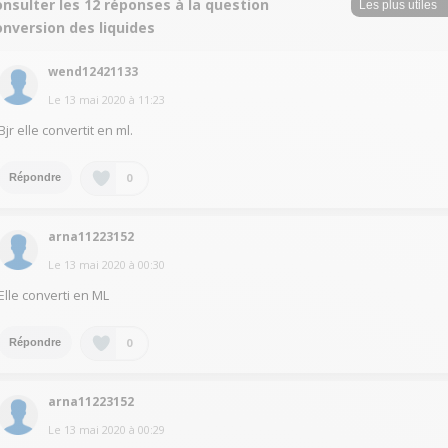
nsulter les 12 réponses à la question
nversion des liquides
wend12421133
Le
13 mai 2020
à
11:23
Bjr elle convertit en ml.
0
Répondre
arna11223152
Le
13 mai 2020
à
00:30
Elle converti en ML
0
Répondre
arna11223152
Le
13 mai 2020
à
00:29