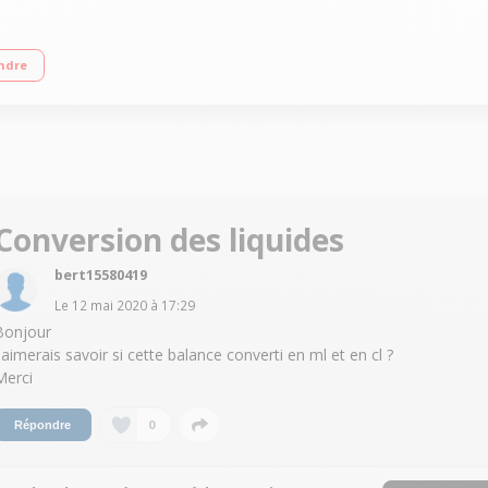
uation 1 g Conversion des liquides - Arrêt et tare automatiques Fonction paus
ndre
Conversion des liquides
bert15580419
Le
12 mai 2020
à
17:29
Bonjour
J'aimerais savoir si cette balance converti en ml et en cl ?
Merci
0
Répondre