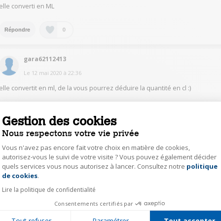
elle converti en ML
0
Répondre
gara62112413
Le
12 mai 2020
à
22:36
elle convertit en ml, de la vous pourrez déduire la quantité en cl :)
0
Répondre
Gestion des cookies
Nous respectons votre vie privée
dron26141465
Vous n'avez pas encore fait votre choix en matière de cookies,
Le
12 mai 2020
à
21:26
autorisez-vous le suivi de votre visite ? Vous pouvez également décider
quels services vous nous autorisez à lancer. Consultez notre
politique
Axeptio consent
elle affiche uniquement les grammes et ml
de cookies
.
Lire la politique de confidentialité
0
Répondre
Consentements certifiés par
Tout refuser
Paramétrer
Tout accepter