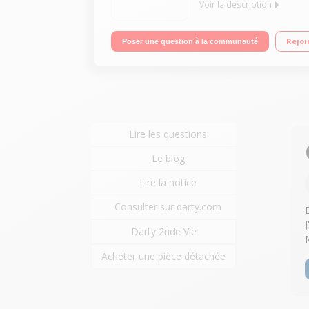
Voir la description
Electronique - Grand écran Portée de 15 kg / Grad
Rejoi
Poser une question à la communauté
Lire les questions
Le blog
Lire la notice
Consulter sur darty.com
Darty 2nde Vie
Acheter une pièce détachée