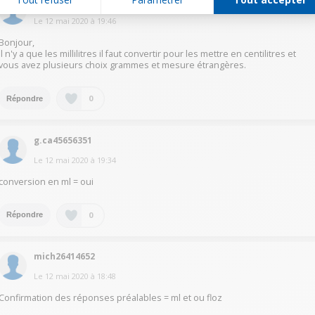
luck13243666
Le
12 mai 2020
à
19:46
Bonjour,
Il n'y a que les millilitres il faut convertir pour les mettre en centilitres et
vous avez plusieurs choix grammes et mesure étrangères.
0
Répondre
g.ca45656351
Le
12 mai 2020
à
19:34
conversion en ml = oui
0
Répondre
mich26414652
Le
12 mai 2020
à
18:48
Confirmation des réponses préalables = ml et ou floz