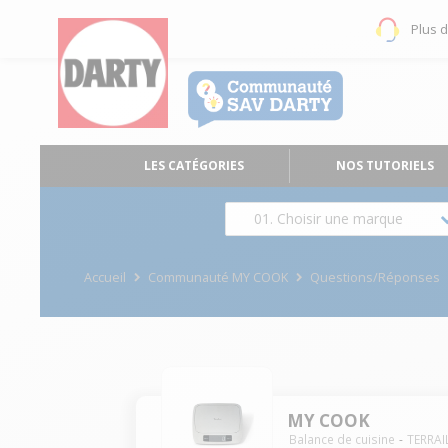
Plus 
LES CATÉGORIES
NOS TUTORIELS
01. Choisir une marque
Accueil
Communauté MY COOK
Questions/Réponses
MY COOK
Balance de cuisine
TERRA