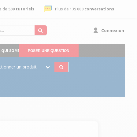
s de
530 tutoriels
Plus de
175 000 conversations
Connexion
QUI SOMMES-NOUS
POSER UNE QUESTION
ctionner un produit