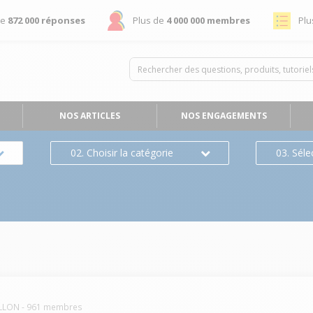
de
872 000 réponses
Plus de
4 000 000 membres
Plu
NOS ARTICLES
NOS ENGAGEMENTS
02. Choisir la catégorie
03. Séle
ILLON
-
961
membres