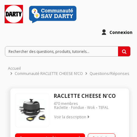
Connexion
Accueil
Communauté RACLETTE CHEESE N’CO
Questions/Réponses
RACLETTE CHEESE N’CO
470
membres
Raclette - Fondue - Wok
TEFAL
Voir la description
POLYVALENT 6 EN 1 : Raclette, boîte à fromage, tartiflette et
gratins, fondue, crêpe/plancha JUSQU’À 6 PERSONNES :