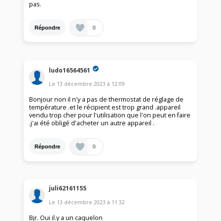
pas.
0
Répondre
ludo16564561
Le
13 décembre 2023
à
12:09
Bonjour non il n'y a pas de thermostat de réglage de
température .et le récipient est trop grand .appareil
vendu trop cher pour l'utilisation que l'on peut en faire
.j'ai été obligé d'acheter un autre appareil .
0
Répondre
juli62161155
Le
13 décembre 2023
à
11:32
Bjr. Oui il.y a un caquelon