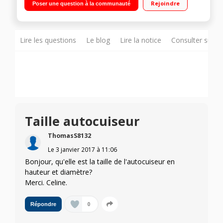
Rejoindre
Poser une question à la communauté
induction
Lire les questions
Le blog
Lire la notice
Consulter sur d
Taille autocuiseur
ThomasS8132
Le
3 janvier 2017
à
11:06
Bonjour, qu'elle est la taille de l'autocuiseur en
hauteur et diamètre?
Merci. Celine.
0
Répondre