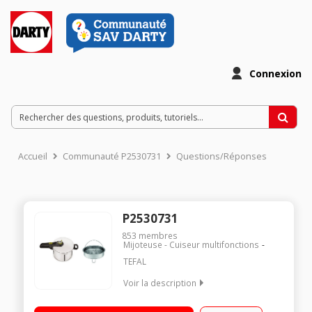
Connexion
Accueil
Communauté P2530731
Questions/Réponses
P2530731
853
membres
Mijoteuse - Cuiseur multifonctions
TEFAL
Voir la description
Capacité 6 litres Ouverture et fermeture par bouton 2
programmes de cuisson : viande ou légume Tous feux dont