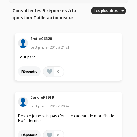
Consulter les 5 réponses à la
question Taille autocuiseur
EmileC6328
Le
3 janvier 2017
à
21:21
Tout pareil
0
Répondre
CaroleF1919
Le
3 janvier 2017
à
20:47
Désolé je ne sais pas c'était le cadeau de mon fils de
Noël dernier
0
Répondre