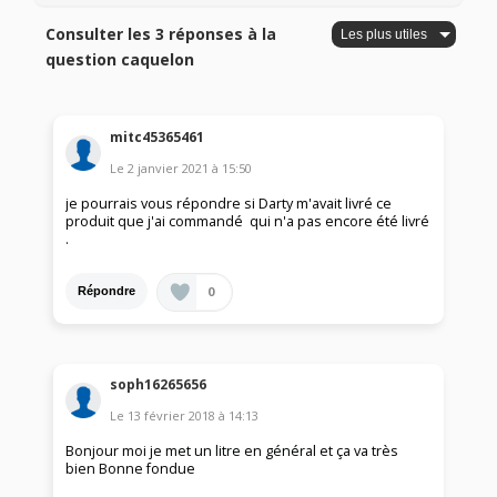
Consulter les 3 réponses à la
question caquelon
mitc45365461
Le
2 janvier 2021
à
15:50
je pourrais vous répondre si Darty m'avait livré ce
produit que j'ai commandé qui n'a pas encore été livré
.
0
Répondre
soph16265656
Le
13 février 2018
à
14:13
Bonjour moi je met un litre en général et ça va très
bien Bonne fondue