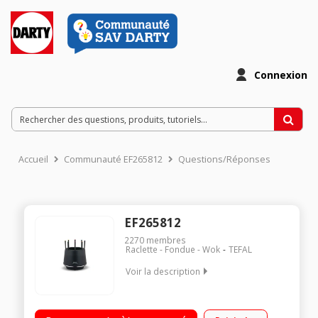
Connexion
Accueil
Communauté EF265812
Questions/Réponses
EF265812
2270
membres
Raclette - Fondue - Wok
TEFAL
Voir la description
Appareil à fondue : jusqu'à 8 personnes - Technologie
Thermo-Respect Thermostat réglable pour tout type de