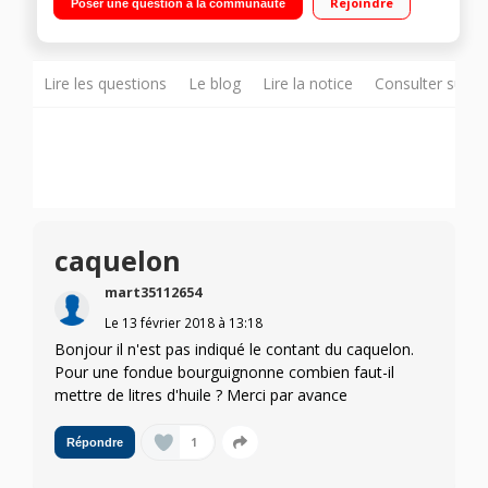
Rejoindre
Poser une question à la communauté
fondue : bourguignonne, savoyarde, chocolat, chinoises...
Paroi externe et caquelon anti-adhésif compatibles lave-
vaisselle Inclus : 8 pics à fondue - Fabriqué en Haute-Savoie
Lire les questions
Le blog
Lire la notice
Consulter sur d
caquelon
mart35112654
Le
13 février 2018
à
13:18
Bonjour il n'est pas indiqué le contant du caquelon.
Pour une fondue bourguignonne combien faut-il
mettre de litres d'huile ? Merci par avance
1
Répondre