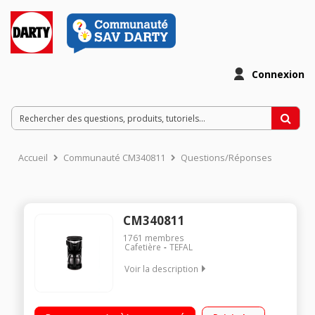
Connexion
Accueil
Communauté CM340811
Questions/Réponses
CM340811
1761
membres
Cafetière
TEFAL
Voir la description
Capacité 6 tasses Porte-filtre pivotant et amovible Système
anti gouttes Indicateur du niveau d'eau - Arrêt automatique