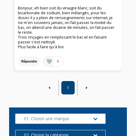
Bonjour, eh bien soit du vinaigre blanc, soit du
bicarbonate de sodium, bien mélangés, pour les
doses il y a plein de renseignements sur internet, je
ne m'en souviens jamais, on fait passer la moitié du
bac, on attend une dizaine de minutes, on fait passer
le reste.
Trois rinçages en remplissant le bac et en faisant
passer c'est nettoyé.
Plus facile à faire qu'à lire.
0
Répondre
1
01. Choisir une marque
02. Choisir la catégorie