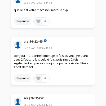
Le
30 août 2023
à
14:01
quelle est votre machine? marque svp
0
Répondre
stel54422465
Le
30 août 2023
à
12:04
Bonjour, Personnellement je le fais au vinaigre blanc
avec 2 l'eau, je fais cela é fois, puis rince 2 fois
également en passant toujours par le biais du filtre -
Cordialement
0
Répondre
serg26535452
Le
30 août 2023
à
12:00