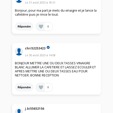
Le
31 août 2023
à
18:31
Bonjour, pour ma part je mets du vinaigre et je lance la
cafetière puis je rince le tout.
0
Répondre
chri52253423
Le
30 août 2023
à
14:08
BONJOUR METTRE UNE OU DEUX TASSES VINAIGRE
BLANC ALLUMER LA CAFETIERE ET LAISSEZ ECOULER ET
APRES METTRE UNE OU DEUX TASSES EAU POUR
NETTOER. BONNE RECEPTION
0
Répondre
j.bi55652156