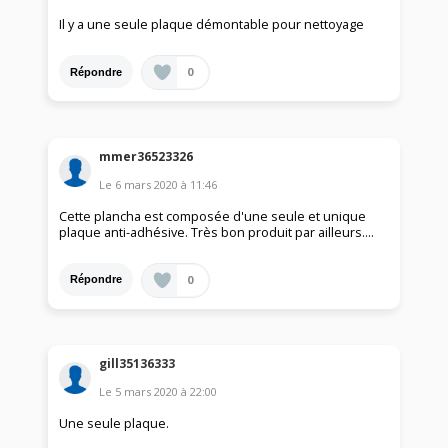
Il y a une seule plaque démontable pour nettoyage
0
Répondre
mmer36523326
Le
6 mars 2020
à
11:46
Cette plancha est composée d'une seule et unique
plaque anti-adhésive. Très bon produit par ailleurs....
0
Répondre
gill35136333
Le
5 mars 2020
à
22:00
Une seule plaque.