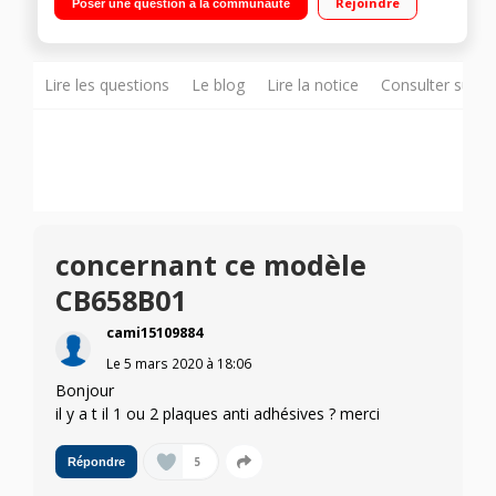
Rejoindre
Poser une question à la communauté
Indicateur Thermo-Spot Thermostat réglable - Bac
récupérateur des jus
Lire les questions
Le blog
Lire la notice
Consulter sur d
concernant ce modèle
CB658B01
cami15109884
Le
5 mars 2020
à
18:06
Bonjour
il y a t il 1 ou 2 plaques anti adhésives ? merci
5
Répondre