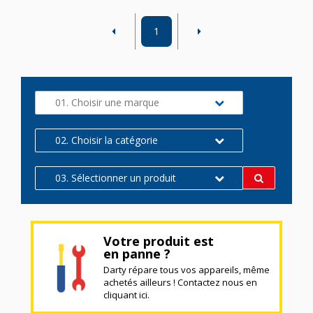
1
01. Choisir une marque
02. Choisir la catégorie
03. Sélectionner un produit
Votre produit est
en panne ?
Darty répare tous vos appareils, même
achetés ailleurs ! Contactez nous en
cliquant ici.