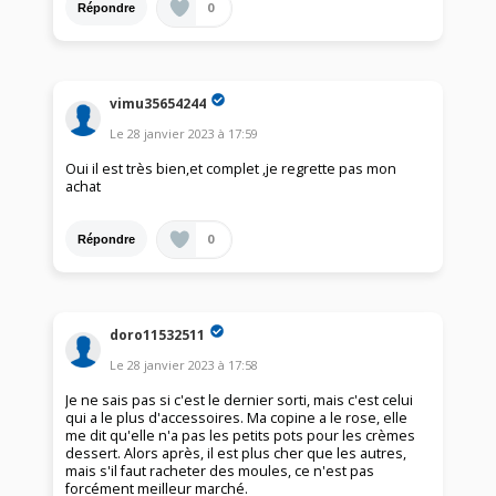
0
Répondre
vimu35654244
Le
28 janvier 2023
à
17:59
Oui il est très bien,et complet ,je regrette pas mon
achat
0
Répondre
doro11532511
Le
28 janvier 2023
à
17:58
Je ne sais pas si c'est le dernier sorti, mais c'est celui
qui a le plus d'accessoires. Ma copine a le rose, elle
me dit qu'elle n'a pas les petits pots pour les crèmes
dessert. Alors après, il est plus cher que les autres,
mais s'il faut racheter des moules, ce n'est pas
forcément meilleur marché.