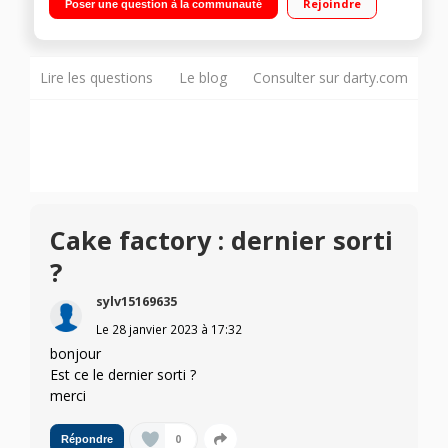
Rejoindre
Poser une question à la communauté
Creabake, moule gâteau à partager, verrines interface
intuitive, rétroéclairée
Lire les questions
Le blog
Consulter sur darty.com
Cake factory : dernier sorti
?
sylv15169635
Le
28 janvier 2023
à
17:32
bonjour
Est ce le dernier sorti ?
merci
0
Répondre