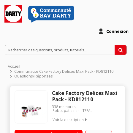
Connexion
Accueil
Communauté Cake Factory Delices Maxi Pack - KD812110
Questions/Réponses
Cake Factory Delices Maxi
Pack - KD812110
338
membres
Robot patissier
TEFAL
Voir la description
Machine à gâteaux - Puissance 1100 Watts 5 programmes
automatiques - Mode manuel Maxi pack accessoires : moules