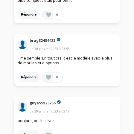
plus complet c'était pour offrir.
0
Répondre
brag32434422
Le
30 janvier 2023
à
23:53
Il me semble. En tout cas, c est le modèle avec le plus
de moules et d options
0
Répondre
guya55123255
Le
29 janvier 2023
à
03:18
bonjour, oui le silver