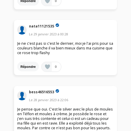
0
Répondre
nata11121535
Le
29 janvier 2023
à
00:28
Je ne c'est pas si c'est le dernier, moi je l'ai pris pour sa
couleurs blanche il va bien mieux dans ma cuisine que
ce rose trop flashy
0
Répondre
bess46516553
Le
28 janvier 2023
à
22:06
Je pense que oui. C'est le silver avec le plus de moules
en Téflon et moules à crème. Je possède le rose et
j'en suis très contente et celui-ci est un cadeau pour
ma fille qui en est ravie. Elle a exploité déjà tous les
moules. Par contre ce n'est pas bon pour les yaourts.