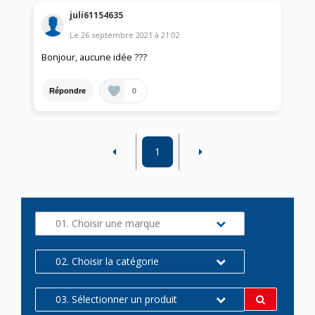
juli61154635
Le
26 septembre 2021
à
21:02
Bonjour, aucune idée ???
0
Répondre
1
01. Choisir une marque
02. Choisir la catégorie
03. Sélectionner un produit