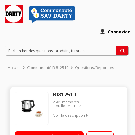
Connexion
Accueil
Communauté BI812510
Questions/Réponses
BI812510
2501
membres
Bouilloire
TEFAL
Voir la description
Mini bouilloire - Capacité de 0,8 litres Puissance 2200 Watts
Protection du bec verseur Résistance cachée