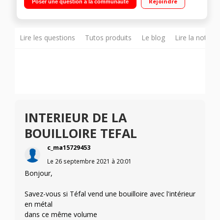
Rejoindre
Poser une question à la communauté
Lire les questions
Tutos produits
Le blog
Lire la notice
INTERIEUR DE LA
BOUILLOIRE TEFAL
c_ma15729453
Le
26 septembre 2021
à
20:01
Bonjour,
Savez-vous si Téfal vend une bouilloire avec l'intérieur
en métal
dans ce même volume