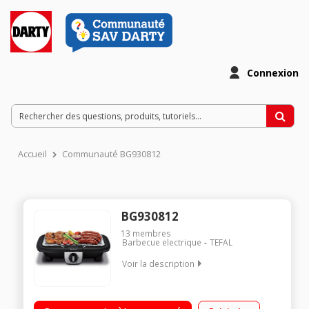
Connexion
Accueil
Communauté BG930812
BG930812
13
membres
Barbecue electrique
TEFAL
Voir la description
Barbecue électrique à poser - Puissance 2100 Watts Surface
de cuisson 735 cm² avec grille barbecue - 680 cm² avec plaque