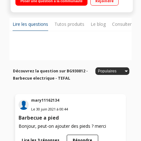
Rejoindre
Poser une question à la communauté
plancha Thermostat réglable multipositions Bac de
récupération des jus amovible
Lire les questions
Tutos produits
Le blog
Consulter sur
Découvrez la question sur BG930812 -
Barbecue electrique - TEFAL
mary11162134
Le
30 juin 2021
à
00:44
Barbecue a pied
Bonjour, peut-on ajouter des pieds ? merci
Lire les 3 réponses
Répondre