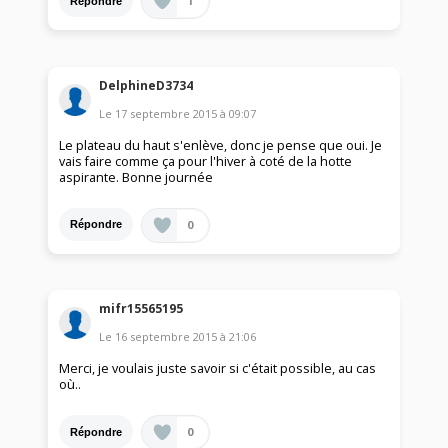
1
Répondre
DelphineD3734
Le
17 septembre 2015
à
09:07
Le plateau du haut s'enlève, donc je pense que oui. Je
vais faire comme ça pour l'hiver à coté de la hotte
aspirante. Bonne journée
0
Répondre
mifr15565195
Le
16 septembre 2015
à
21:06
Merci, je voulais juste savoir si c'était possible, au cas
où..
0
Répondre