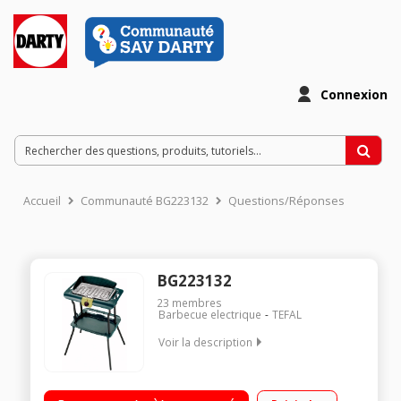
Connexion
Accueil
Communauté BG223132
Questions/Réponses
BG223132
23
membres
Barbecue electrique
TEFAL
Voir la description
Barbecue électrique sur pied Thermostat réglable Puissance
2200 Watts Rangement valise