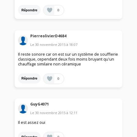
0
Répondre
PierreolivierD4684
Le
30 novembre 2015
à
18:07
Il reste sonore car on est sur un système de soufflerie
classique, cependant deux fois moins bruyant qu'un
chauffage similaire non céramique
0
Répondre
GuyG4071
Le
30 novembre 2015
à
12:11
Il est assez oui
0
Répondre