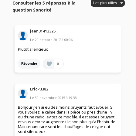
Consulter les 5 réponses à la
question Sonorité
jean31413325
Le
29 octobre 2017
à
00:06
Plutôt silencieux
0
Répondre
EricP3382
Le
30 novembre 2015
à
19:38
Bonjour j'en ai eu des moins bruyants faut avouer. Si
vous voulez le calme dans la pièce ou près d'une TV
ou d'une radio, évitez ce modèle, il est assez bruyant
et vous devrez augmentez le son plus qu'à l'habitude.
Maintenant rare sont les chauffages de ce type qui
sont silencieux.