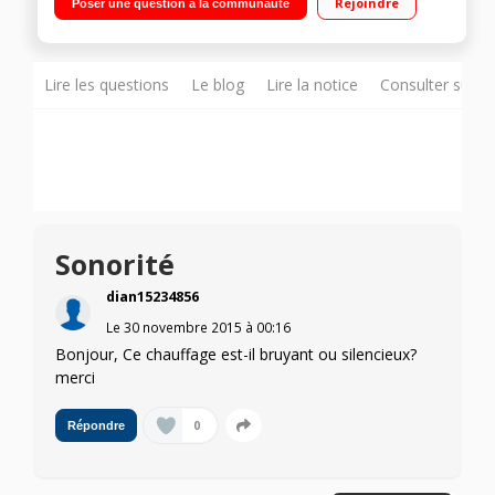
Rejoindre
Poser une question à la communauté
Lire les questions
Le blog
Lire la notice
Consulter sur d
Sonorité
dian15234856
Le
30 novembre 2015
à
00:16
Bonjour, Ce chauffage est-il bruyant ou silencieux?
merci
0
Répondre