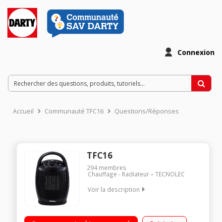
Connexion
Accueil
Communauté TFC16
Questions/Réponses
TFC16
294
membres
Chauffage - Radiateur
TECNOLEC
Voir la description
Soufflant céramique Sécurité anti-basculement Puissance 1800
watts - 2 allures de chauffe Ventilation foide