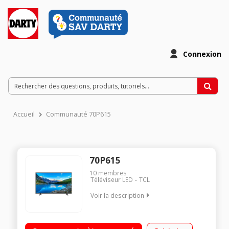
Connexion
Accueil
Communauté 70P615
70P615
10
membres
Téléviseur LED
TCL
Voir la description
"177 cm (70"") - 4K (UHD) Google TV"