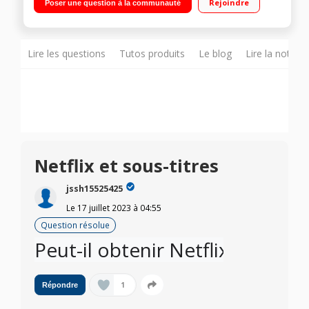
Rejoindre
Poser une question à la communauté
Lire les questions
Tutos produits
Le blog
Lire la notice
Netflix et sous-titres
jssh15525425
Le
17 juillet 2023
à
04:55
Question résolue
1
Répondre