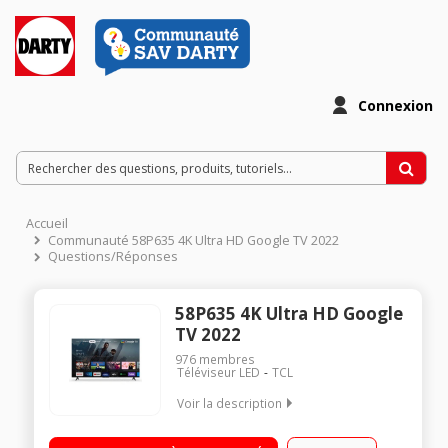
Connexion
Accueil
Communauté 58P635 4K Ultra HD Google TV 2022
Questions/Réponses
58P635 4K Ultra HD Google
TV 2022
976
membres
Téléviseur LED
TCL
Voir la description
"146 cm (58"") - 4K (UHD) 1 Jack Stéréo 3.5 mm"