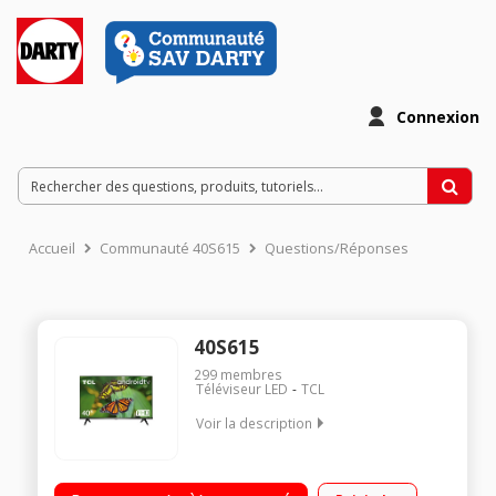
Connexion
Accueil
Communauté 40S615
Questions/Réponses
40S615
299
membres
Téléviseur LED
TCL
Voir la description
FULL HD SMART HDR & MICRO DIMMING Design sans bord
DOLBY AUDIO ANDROID 9.0: NETFLIX, PRIME VIDEO, DISNEY+,