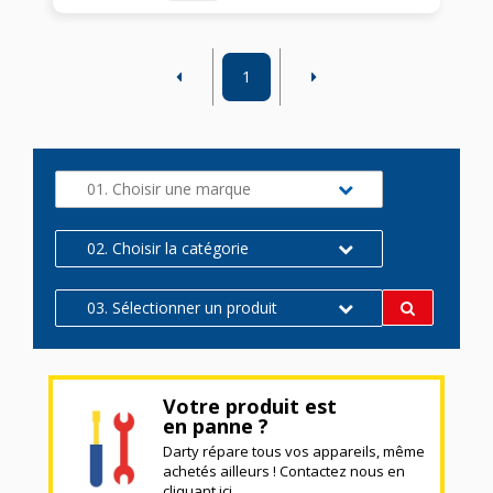
1
01. Choisir une marque
02. Choisir la catégorie
03. Sélectionner un produit
Votre produit est
en panne ?
Darty répare tous vos appareils, même
achetés ailleurs ! Contactez nous en
cliquant ici.