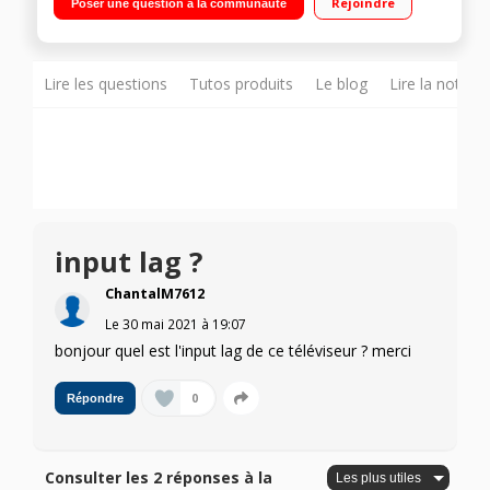
Rejoindre
Poser une question à la communauté
MyCanal, OCS CONTROLE MAINS LIBRES, GOOGLE ASSISTANT
Lire les questions
Tutos produits
Le blog
Lire la notice
input lag ?
ChantalM7612
Le
30 mai 2021
à
19:07
bonjour quel est l'input lag de ce téléviseur ? merci
0
Répondre
Consulter les 2 réponses à la