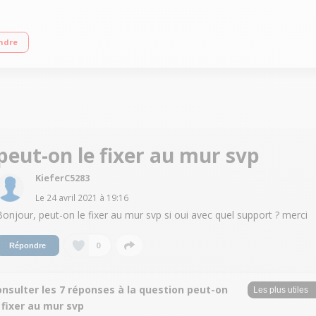
Y +, MOLOTOV.TV, MYCANAL... DESIGN FIN, SANS CADRE 2 HDMI, 1 USB, Port C
ndre
peut-on le fixer au mur svp
KieferC5283
Le
24 avril 2021
à
19:16
Bonjour, peut-on le fixer au mur svp si oui avec quel support ? merci
0
Répondre
nsulter les 7 réponses à la question peut-on
 fixer au mur svp