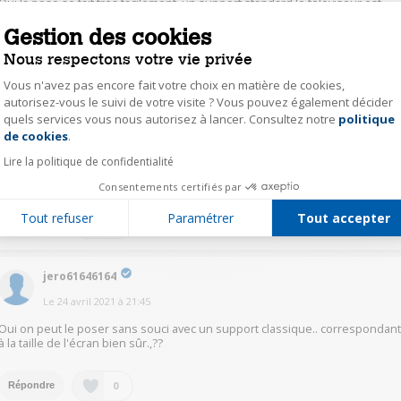
Oui la pose se fait très facilement, un support standard le téléviseur est
très léger.
Gestion des cookies
Nous respectons votre vie privée
0
Répondre
Vous n'avez pas encore fait votre choix en matière de cookies,
autorisez-vous le suivi de votre visite ? Vous pouvez également décider
legr53615546
quels services vous nous autorisez à lancer. Consultez notre
politique
Axeptio consent
de cookies
.
Le
24 avril 2021
à
22:06
Lire la politique de confidentialité
Oui, il se fixe au mur sans problème, j'ai acheté un support mobile chez
Darty. Bien donner la dimension de l'écran.
Consentements certifiés par
Tout refuser
Paramétrer
Tout accepter
0
Répondre
jero61646164
Le
24 avril 2021
à
21:45
Oui on peut le poser sans souci avec un support classique.. correspondan
à la taille de l'écran bien sûr.,??
0
Répondre