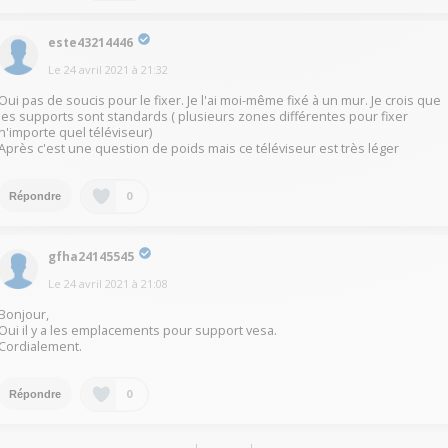
este43214446
Le
24 avril 2021
à
21:32
Oui pas de soucis pour le fixer. Je l'ai moi-même fixé à un mur. Je crois que
les supports sont standards ( plusieurs zones différentes pour fixer
n'importe quel téléviseur)
Après c'est une question de poids mais ce téléviseur est très léger
0
Répondre
gfha24145545
Le
24 avril 2021
à
21:08
Bonjour,
Oui il y a les emplacements pour support vesa.
Cordialement.
0
Répondre