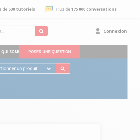
s de
530 tutoriels
Plus de
175 000 conversations
Connexion
QUI SOMMES-NOUS
POSER UNE QUESTION
ctionner un produit