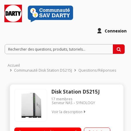
Connexion
Accueil
Communauté Disk Station DS215J
Questions/Réponses
Disk Station DS215J
17
membres
Serveur NAS
SYNOLOGY
Voir la description
Serveur NAS 2 baies / Compatible lecteur 3.5" & 2.5" /
Processeur 1,2 GHz - Mémoire 512 Mo DDR3 / Connexion USB