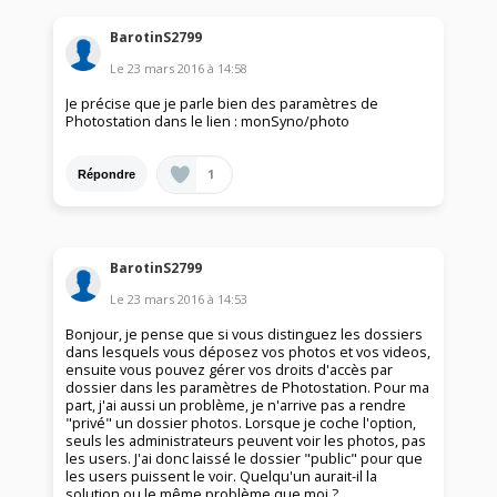
BarotinS2799
Le
23 mars 2016
à
14:58
Je précise que je parle bien des paramètres de
Photostation dans le lien : monSyno/photo
1
Répondre
BarotinS2799
Le
23 mars 2016
à
14:53
Bonjour, je pense que si vous distinguez les dossiers
dans lesquels vous déposez vos photos et vos videos,
ensuite vous pouvez gérer vos droits d'accès par
dossier dans les paramètres de Photostation. Pour ma
part, j'ai aussi un problème, je n'arrive pas a rendre
"privé" un dossier photos. Lorsque je coche l'option,
seuls les administrateurs peuvent voir les photos, pas
les users. J'ai donc laissé le dossier "public" pour que
les users puissent le voir. Quelqu'un aurait-il la
solution ou le même problème que moi ?