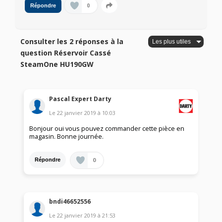
0
Répondre
Consulter les 2 réponses à la
question Réservoir Cassé
SteamOne HU190GW
Pascal Expert Darty
Le
22 janvier 2019
à
10:03
Bonjour oui vous pouvez commander cette pièce en
magasin. Bonne journée.
0
Répondre
bndi46652556
Le
22 janvier 2019
à
21:53