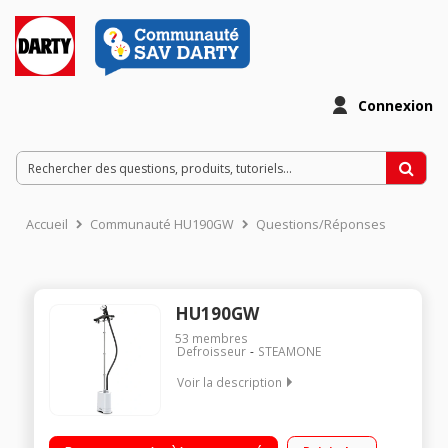
Connexion
Accueil
Communauté HU190GW
Questions/Réponses
HU190GW
53
membres
Defroisseur
STEAMONE
Voir la description
Défroisseur vertical - Autonomie illimitée - Puissance 1900
watts Débit vapeur 40 g/min - Vapeur prête en 1 minute Arrêt