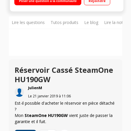
Rejoindre
Poser une question à la communauté
automatique - Mobile avec ses 2 roues Support cintre, cintre
pinces pantalon, brosse, mini planche et gant
Lire les questions
Tutos produits
Le blog
Lire la notice
Réservoir Cassé SteamOne
HU190GW
JulienM
Le
21 janvier 2019
à
11:06
Est-il possible d'acheter le réservoir en pièce détaché
?
Mon
SteamOne HU190GW
vient juste de passer la
garantie et il fuit.