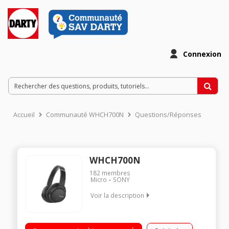
Connexion
Accueil
Communauté WHCH700N
Questions/Réponses
WHCH700N
182
membres
Micro
SONY
Voir la description
Casque arceau circum aural à réduction de bruit Technologies
Bluetooth et NFC Télécommande et microphone intégrés