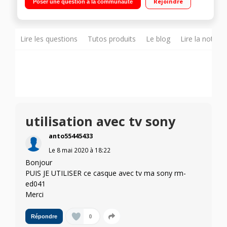
Rejoindre
Poser une question à la communauté
Lire les questions
Tutos produits
Le blog
Lire la notice
utilisation avec tv sony
anto55445433
Le
8 mai 2020
à
18:22
Bonjour
PUIS JE UTILISER ce casque avec tv ma sony rm-
ed041
Merci
0
Répondre