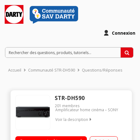
Connexion
Accueil
Communauté STR-DH590
Questions/Réponses
STR-DH590
201
membres
Amplificateur home cinéma
SONY
Voir la description
Amplificateur 5.1 - 4K HDR - 5 x 145 Watts (6 ohms) Compatible
HDR 10 et HLG 4 entrées + 1 sortie HDMI 1.4 - Technologie