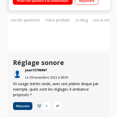
Rejoindre
Poser une question à la communauté
Bluetooth Dolby True HD / DTS HD Master Audio / Dolby Pro
Logic II
Lire les questions
Tutos produits
Le blog
Lire la notice
Réglage sonore
jean15796967
Le
29 novembre 2022
à
09:01
En usage stéréo seule, avec une platine disque par
exemple, quels sont les réglages d ambiance
proposés ?
0
Répondre